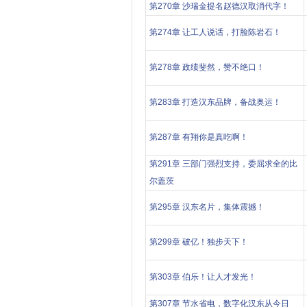
第270章 沙瑞金提名赵德汉取消代字！
第274章 让工人说话，打脸陈岩石！
第278章 政绩斐然，赞不绝口！
第283章 打造汉东品牌，备战奥运！
第287章 有翔你是真吃啊！
第291章 三部门强烈支持，委屈求全的比
尔盖茨
第295章 汉东名片，集体震撼！
第299章 破亿！独步天下！
第303章 伯乐！让人才发光！
第307章 节水省电，数字化汉东从今日