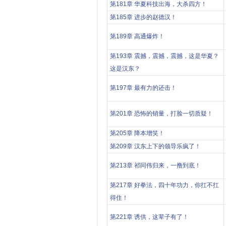
第181章 华夏科技出海，大杀四方！
第185章 进步的赵德汉！
第189章 高通爆炸！
第193章 震撼，震撼，震撼，这是华夏？
这是汉东？
第197章 最有力的还击！
第201章 恐怖的销量，打脸一切质疑！
第205章 降本增笑！
第209章 汉东上下的领导乐疯了！
第213章 祁同伟归来，一撸到底！
第217章 好拳法，四十年功力，你扛不扛
得住！
第221章 诱供，这辈子有了！