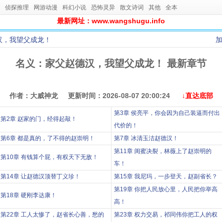
侦探推理
网游动漫
科幻小说
恐怖灵异
散文诗词
其他
全本
最新网址：www.wangshugu.info
汉，我望父成龙！
名义：家父赵德汉，我望父成龙！ 最新章节
作者：大威神龙 更新时间：2026-08-07 20:00:24
↓直达底部
第3章 侯亮平，你会因为自己装逼而付出
第2章 赵家的门，经得起敲！
代价的！
第6章 都是真的，了不得的赵崇明！
第7章 冰清玉洁赵德汉！
第11章 闺蜜决裂，林薇上了赵崇明的
第10章 有钱算个屁，有权天下无敌！
车！
第14章 让赵德汉顶替丁义珍！
第15章 我尼玛，一步登天，赵副省长？
第19章 你把人民放心里，人民把你举高
第18章 硬刚李达康！
高！
第22章 工人太惨了，赵省长心善，愁的
第23章 权力交易，祁同伟你把工人的权