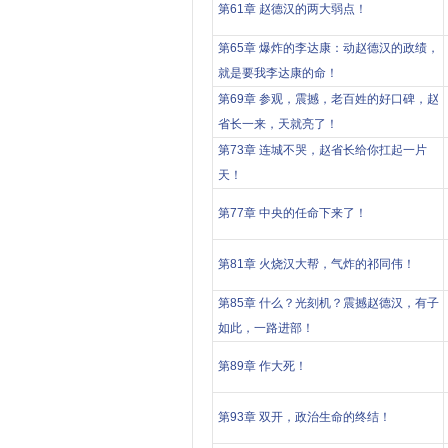
第61章 赵德汉的两大弱点！
第65章 爆炸的李达康：动赵德汉的政绩，
就是要我李达康的命！
第69章 参观，震撼，老百姓的好口碑，赵
省长一来，天就亮了！
第73章 连城不哭，赵省长给你扛起一片
天！
第77章 中央的任命下来了！
第81章 火烧汉大帮，气炸的祁同伟！
第85章 什么？光刻机？震撼赵德汉，有子
如此，一路进部！
第89章 作大死！
第93章 双开，政治生命的终结！