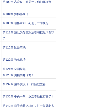
第100章 高育良，祁同伟，你们死期到
了！
第104章 抓捕祁同伟！
第108章 顶格重判，死刑，立即执行！
第112章 还以为你是政法委书记呢？免职
了！
第116章 这是清洗！
第120章 狗急跳墙
第124章 全国聚焦！
第128章 沟槽的赵瑞龙！
第132章 用事实说话，打脸赵立春！
第136章 中央一掌，赵立春脸被打肿了！
第140章 日子狗是这样的，打一顿就老实