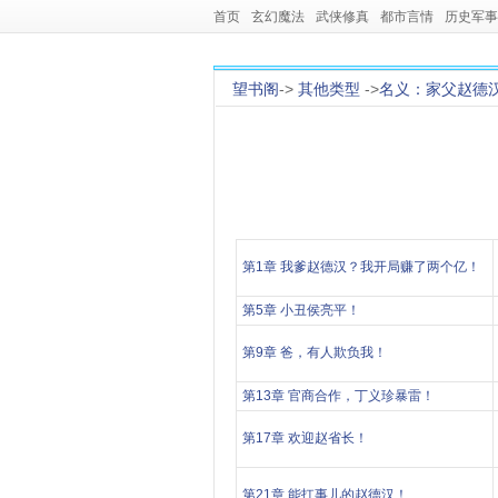
首页
玄幻魔法
武侠修真
都市言情
历史军事
望书阁
->
其他类型
->
名义：家父赵德
第1章 我爹赵德汉？我开局赚了两个亿！
第5章 小丑侯亮平！
第9章 爸，有人欺负我！
第13章 官商合作，丁义珍暴雷！
第17章 欢迎赵省长！
第21章 能扛事儿的赵德汉！