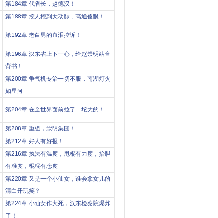
第184章 代省长，赵德汉！
第188章 挖人挖到大动脉，高通傻眼！
第192章 老白男的血泪控诉！
第196章 汉东省上下一心，给赵崇明站台
背书！
第200章 争气机专治一切不服，南湖灯火
如星河
第204章 在全世界面前拉了一坨大的！
第208章 重组，崇明集团！
第212章 好人有好报！
第216章 执法有温度，甩棍有力度，抬脚
有准度，棍棍有态度
第220章 又是一个小仙女，谁会拿女儿的
清白开玩笑？
第224章 小仙女作大死，汉东检察院爆炸
了！