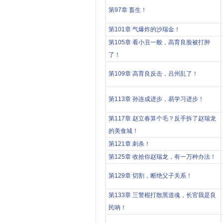
第97章 畜生！
第101章 气爆炸的沙瑞金！
第105章 看小丑一般，高育良脸被打肿
了！
第109章 高育良反击，吕州乱了！
第113章 孙连成进步，易学习进步！
第117章 赵立春算个毛？反手拆了赵瑞龙
的美食城！
第121章 刺杀！
第125章 收拾你赵瑞龙，有一万种办法！
第129章 切割，断绝父子关系！
第133章 三警棍打散黑道魂，长官我是良
民呐！