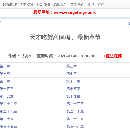
侦探推理
网游动漫
科幻小说
恐怖灵异
散文诗词
其他
全本
最新网址：www.wangshugu.info
丁
天才吃货宫保鸡丁 最新章节
作者：书友d 更新时间：2026-07-08 16:42:00
↓直达底部
第二章
第三章
第六章
第七章
第十章
第十一章
第十四章
第十五章
第十八章
第十九章
第二十二章
第二十三章
第二十七章
第二十七章
第三十章
第三十一章
第三十五章
第三十六章