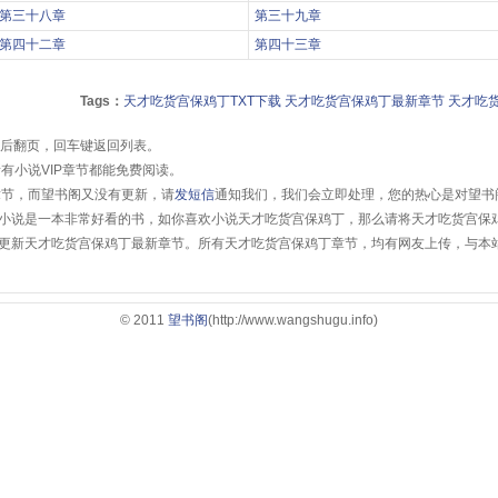
第三十八章
第三十九章
第四十二章
第四十三章
Tags：
天才吃货宫保鸡丁TXT下载
天才吃货宫保鸡丁最新章节
天才吃
前后翻页，回车键返回列表。
有小说VIP章节都能免费阅读。
章节，而望书阁又没有更新，请
发短信
通知我们，我们会立即处理，您的热心是对望书
小说是一本非常好看的书，如你喜欢小说天才吃货宫保鸡丁，那么请将天才吃货宫保
更新天才吃货宫保鸡丁最新章节。所有天才吃货宫保鸡丁章节，均有网友上传，与本
© 2011
望书阁
(http://www.wangshugu.info)