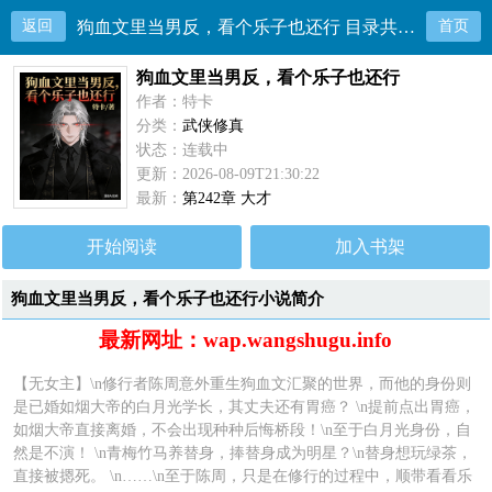
返回
狗血文里当男反，看个乐子也还行 目录共242章
首页
狗血文里当男反，看个乐子也还行
作者：特卡
分类：
武侠修真
状态：连载中
更新：2026-08-09T21:30:22
最新：
第242章 大才
开始阅读
加入书架
狗血文里当男反，看个乐子也还行小说简介
最新网址：wap.wangshugu.info
【无女主】\n修行者陈周意外重生狗血文汇聚的世界，而他的身份则
是已婚如烟大帝的白月光学长，其丈夫还有胃癌？ \n提前点出胃癌，
如烟大帝直接离婚，不会出现种种后悔桥段！\n至于白月光身份，自
然是不演！ \n青梅竹马养替身，捧替身成为明星？\n替身想玩绿茶，
直接被摁死。 \n……\n至于陈周，只是在修行的过程中，顺带看看乐