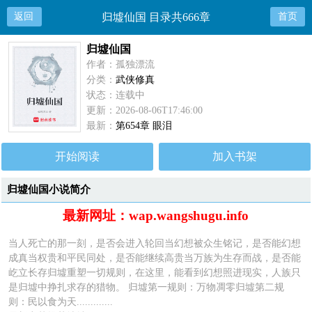
返回
归墟仙国 目录共666章
首页
归墟仙国
作者：孤独漂流
分类：
武侠修真
状态：连载中
更新：2026-08-06T17:46:00
最新：
第654章 眼泪
开始阅读
加入书架
归墟仙国小说简介
最新网址：wap.wangshugu.info
当人死亡的那一刻，是否会进入轮回当幻想被众生铭记，是否能幻想
成真当权贵和平民同处，是否能继续高贵当万族为生存而战，是否能
屹立长存归墟重塑一切规则，在这里，能看到幻想照进现实，人族只
是归墟中挣扎求存的猎物。 归墟第一规则：万物凋零归墟第二规
则：民以食为天.............