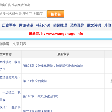
弹窗广告 小说免费阅读
历史军事
网游动漫
科幻小说
侦探推理
恐怖灵异
散文诗词
其他
最新网址：www.wangshugu.info
游动漫 - 文章列表
文章名称
最新章节
女神镇宅，收点
第828章 女神集体进阶，鸿蒙紫气带来的加持
了？
魔法岂是如此不
第161章 空的魔法
：十级技工，我
第140章：许大茂确定打靶
星舰
路求生：我的房
第767章 林辉大魔王！