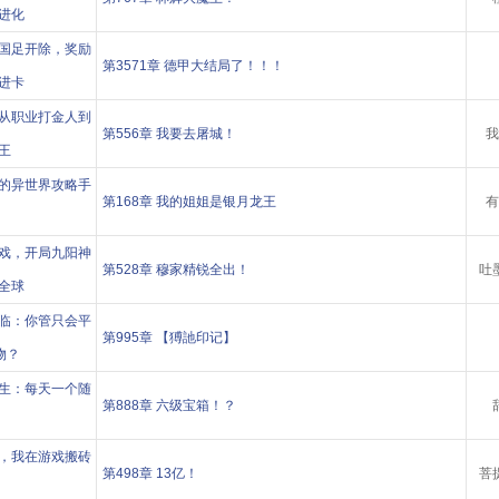
进化
国足开除，奖励
第3571章 德甲大结局了！！！
进卡
从职业打金人到
第556章 我要去屠城！
我
王
的异世界攻略手
第168章 我的姐姐是银月龙王
有
戏，开局九阳神
第528章 穆家精锐全出！
吐
全球
临：你管只会平
第995章 【猼訑印记】
物？
生：每天一个随
第888章 六级宝箱！？
，我在游戏搬砖
第498章 13亿！
菩