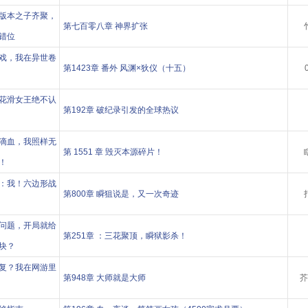
版本之子齐聚，
第七百零八章 神界扩张
错位
戏，我在异世卷
第1423章 番外 风渊×狄仪（十五）
花滑女王绝不认
第192章 破纪录引发的全球热议
滴血，我照样无
第 1551 章 毁灭本源碎片！
！
：我！六边形战
第800章 瞬狙说是，又一次奇迹
问题，开局就给
第251章 ：三花聚顶，瞬狱影杀！
块？
复？我在网游里
第948章 大师就是大师
芥