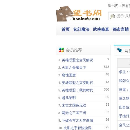
望书阁：没有
首页
玄幻魔法
武侠修真
都市言情
会员推荐
网
9
英雄联盟之全民解说
573
火影之骨魔天下
求生：
48
腐蚀国度
税怎么
13
英雄联盟之灾变时代
330
妖尾：
英雄联盟：我的时代
56
超凡黎明
便之物
33
末世之国色无双
四合院
32
网游之三国王者
手搓歼
26
斗破苍穹之万界商城
全民公
75
火影之宇智波漩涡