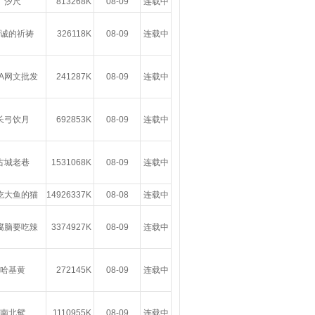
汐尺
813268K
08-09
连载中
诚的祈祷
326118K
08-09
连载中
AA网文批发
241287K
08-09
连载中
长弓饮月
692853K
08-09
连载中
古城老巷
1531068K
08-09
连载中
吃大鱼的猫
14926337K
08-08
连载中
腐脑要吃辣
3374927K
08-09
连载中
哈基黄
272145K
08-09
连载中
南北鸳
1110955K
08-09
连载中