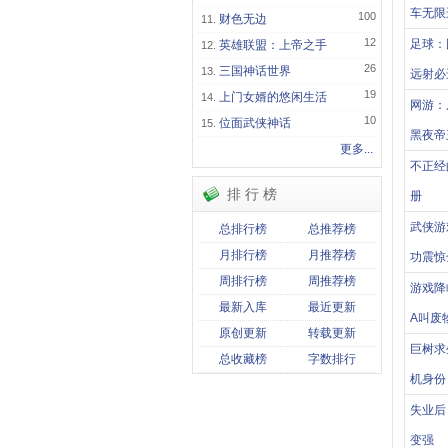
车无限
100
财色无边
12
足球：
英雄联盟：上帝之手
26
三国神话世界
远射必
19
上门女婿的悠闲生活
网游：
10
位面武侠神话
黑夜帝
更多...
不正经
排 行 榜
册
武侠游
总排行榜
总推荐榜
月排行榜
月推荐榜
功震惊
周排行榜
周推荐榜
游戏降
最新入库
最近更新
A叫废
原创更新
转载更新
巨树求
总收藏榜
字数排行
机身份
失业后
变强