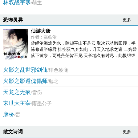
林双战宇寒
/萌主
恐怖灵异
更多...
仙游大唐
作者：巫临沧
曾经沧海难为水，除却巫山不是云 取次花丛懒回顾，半
缘修道半缘君 排空驭气奔如电，升天入地求之遍 上穷碧
落下黄泉，两处茫茫皆不见 天长地久有时尽，此恨绵绵
无绝期
火影之乱世邪剑仙
/绯色波澜
火影之影遁傀儡师
/勉之
天龙之无痕
/雪伤
末世大主宰
/雨墨公子
康桥
/峦
散文诗词
更多...