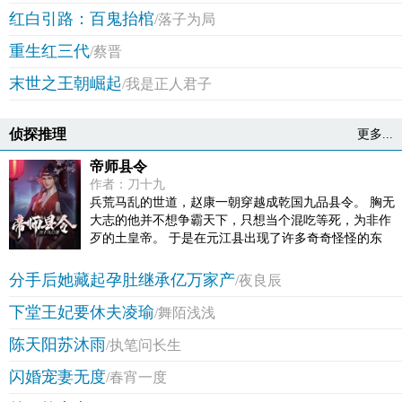
历的憋屈！
红白引路：百鬼抬棺
/落子为局
重生红三代
/蔡晋
末世之王朝崛起
/我是正人君子
侦探推理
更多...
帝师县令
作者：刀十九
兵荒马乱的世道，赵康一朝穿越成乾国九品县令。 胸无
大志的他并不想争霸天下，只想当个混吃等死，为非作
歹的土皇帝。 于是在元江县出现了许多奇奇怪怪的东
西。 老八洗浴城、二狗情感慰问所、张三养生保健
店…… 直到有一天女帝微服私访元江县…… 赵康：“陛
分手后她藏起孕肚继承亿万家产
/夜良辰
下您听我狡辩，我真的只是想要解救失足妇女啊！” “那
下堂王妃要休夫凌瑜
钢管舞呢！” 赵康：“那是艺术！”
/舞陌浅浅
陈天阳苏沐雨
/执笔问长生
闪婚宠妻无度
/春宵一度