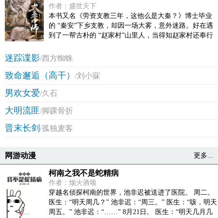
作者：盛世天下
本书又名《劳资支教三年，这他么是大秦？》博士毕业
的 “秦安”下乡支教，却因一场大雾，意外迷路。好在遇
到了一帮古朴的 “赵家村”山里人，当得知赵家村还奉行
秦法，穿长袍，行古礼，甚至村子里还有宗族势力，秦
安顿时决定，要改变赵家村，让村里人过上好......日子。
迷踪谍影
/西方蜘蛛
于是开课堂，传播现代知识，发展农业，种植现代高产
致命邂逅（高干）
粮种……但是，秦安不知道，这个村子的村长是秦始
/刘小寐
皇，会计是李斯，教书先生是扶苏，保安队长是蒙
男欢女爱
/久石
恬……就连村子的洗碗工都是胡亥！ 三年后，得知真相
的秦安人傻了……我他么支个教，怎么穿越到大秦了？
大明流匪
/脚踝骨折
！【展开】【收起】
晋末长剑
/孤独麦客
网游动漫
更多...
柯南之我不是蛇精病
作者：烟火酒颂
穿越名侦探柯南的世界，池非迟被送进了医院。 周二。
医生：“明天周几？” 池非迟：“周三。” 医生：“咳，明天
周五。” 池非迟：“……” 8月21日。 医生：“明天几月几