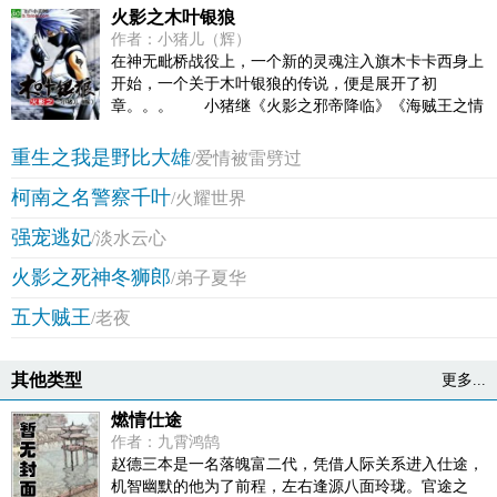
火影之木叶银狼
作者：小猪儿（辉）
在神无毗桥战役上，一个新的灵魂注入旗木卡卡西身上
开始，一个关于木叶银狼的传说，便是展开了初
章。。。 小猪继《火影之邪帝降临》《海贼王之情
绪果实》后之作！ (郑重提醒：本故事纯属虚构，如有雷
同，纯属巧合，切勿模仿。)
重生之我是野比大雄
/爱情被雷劈过
柯南之名警察千叶
/火耀世界
强宠逃妃
/淡水云心
火影之死神冬狮郎
/弟子夏华
五大贼王
/老夜
其他类型
更多...
燃情仕途
作者：九霄鸿鹄
赵德三本是一名落魄富二代，凭借人际关系进入仕途，
机智幽默的他为了前程，左右逢源八面玲珑。官途之