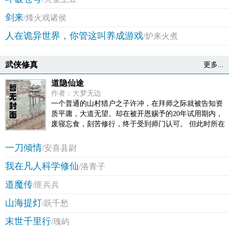
剑来
/烽火戏诸侯
人在诡异世界，你管这叫养成游戏
/炉来火煮
武侠修真
更多...
道隐仙途
作者：大梦无边
一个普通的山村猎户之子许冲，在拜师之际就被告知资
质平庸，大道无望。却在被开恩赐予的20年试用期内，
废寝忘食，刻苦修行，终于受到师门认可。 但此时所在
雪舞国修道界风起云涌，许冲所在的小小纯阳门也被卷
入其中。树欲静而风不止，一波未平一波又起，在这充
一刀倾情
/安喜县尉
斥着诡异阴谋，重重悬疑的时代大风云中，许冲从一个
我在凡人科学修仙
默默无闻的小修士，慢慢成长为一代仙侠，在这妖兽横
/洛青子
行，鬼修魔修肆虐，天才美女迭出的的修道界中，许冲
道魔传
/匪兵兵
经历了无数波折和奇异经历，其中那兄弟厚义，红颜情
深，让人感慨叹之。修道修仙，不就是修己，修心嘛！
山海提灯
/跃千愁
美女修士，天才俊杰，秘境冒险，瞠目情节，曲折悬
疑，恢弘跌宕！所有精彩尽在《道隐仙途》！
末世千里行
/瑰屿