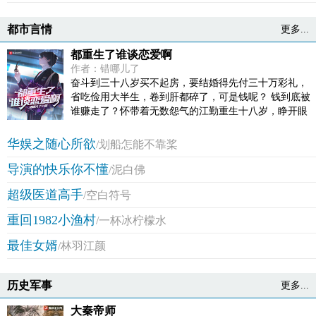
都市言情
更多...
都重生了谁谈恋爱啊
作者：错哪儿了
奋斗到三十八岁买不起房，要结婚得先付三十万彩礼，
省吃俭用大半生，卷到肝都碎了，可是钱呢？ 钱到底被
谁赚走了？怀带着无数怨气的江勤重生十八岁，睁开眼
的唯一念头就是创业搞钱。 第一步，先把送出去的情书
抢回来，翻个面，在校花惊愕的眼神中写下三行字：打
华娱之随心所欲
/划船怎能不靠桨
什么都不能打工，能傍富婆就傍富婆。 钱没了可以再
导演的快乐你不懂
赚，但良心没了赚的更多！社畜，永不为奴！至于恋
/泥白佛
爱？ 那玩意儿狗都不谈！
超级医道高手
/空白符号
重回1982小渔村
/一杯冰柠檬水
最佳女婿
/林羽江颜
历史军事
更多...
大秦帝师