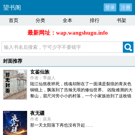
望书阁
登录
注册
首页
分类
全本
排行
书架
最新网址：wap.wangshugu.info
封面推荐
玄鉴仙族
作者：季越人
陆江仙熬夜猝死，残魂却附在了一面满是裂痕的青灰色
铜镜上，飘落到了浩瀚无垠的修仙世界。 凶险难测的大
黎山，眉尺河旁小小的村落，一个小家族拾到了这枚镜
子，于是传仙道授仙法，开启波澜壮阔的新时代。 (家族
修仙，不圣母，种田，无系统，群像文)
夜无疆
作者：辰东
那一天太阳落下再也没有升起……