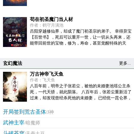
苟在初圣魔门当人材
作者：鹤守月满池
吕阳穿越修仙界，却成了魔门初圣宗的弟子。 幸得异宝
【百世书】，死后可以重开一世，让一切从头再来，还
能带回前世的宝物，修为，寿命，甚至觉醒特殊的天
赋。 奈何次数有限，并非真的不死不灭。 眼见修仙界乱
世将至，吕阳原本决定先在魔门苟住，一世世苦修，不
成仙不出山，奈何魔门凶险异常，遍地都是人材。第一
玄幻魔法
更多...
世，吕阳惨遭师姐暗算。第二世，好不容易反杀师姐，
又遭师兄毒手。第三世，第四世…… 直到百世之后，再
万古神帝飞天鱼
回首，吕阳才发现自己已经成为了一代魔道巨擘，初圣
作者：飞天鱼
宗里最畜生的那一个。 “魔门个个都是人材，说话又好
八百年前，明帝之子张若尘，被他的未婚妻池瑶公主杀
听。” “我超喜欢这里的！”
死，一代天骄，就此陨落。 八百年后，张若尘重新活了
过来，却发现曾经杀死他的未婚妻， 已经统一昆仑界，
开辟出第一中央帝国，号称“池瑶女皇”。 池瑶女皇——
统御天下，威临八方；青春永驻，不死不灭。 张若尘站
开局签到荒古圣体
/J神
在诸皇祠堂外，望着池瑶女皇的神像，心中燃烧起熊熊
武神主宰
的仇恨烈焰，“待我重修十三年，敢叫女皇下黄泉”。
/暗魔师
………… 微信公众号开通：feitianyu5，大家可以关注一
斗破苍穹
/天蚕土豆
下。