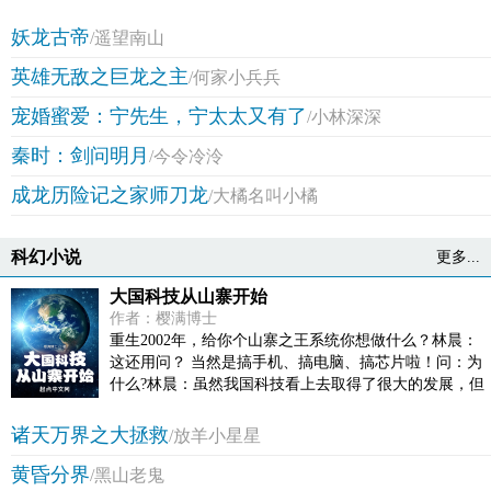
日？” 池非迟：“8月22日。” 医生：“咳，明天1月1日。”
池非迟：“……” 当所有人都认为混乱的时间是正确的，
妖龙古帝
/遥望南山
而其中一人无法正确辩识并融入其中，那这个人就是异
英雄无敌之巨龙之主
类，就是病人！ 一入病院深似海，此生痊愈不可能。 池
/何家小兵兵
非迟深吸一口气：“老！子！不！干！了！”
宠婚蜜爱：宁先生，宁太太又有了
/小林深深
秦时：剑问明月
/今令冷泠
成龙历险记之家师刀龙
/大橘名叫小橘
科幻小说
更多...
大国科技从山寨开始
作者：樱满博士
重生2002年，给你个山寨之王系统你想做什么？林晨：
这还用问？ 当然是搞手机、搞电脑、搞芯片啦！问：为
什么?林晨：虽然我国科技看上去取得了很大的发展，但
标准制定权与核心技术仍牢牢掌握在国外公司手中，而
且最愤怒的是他们还禁止我们进场参赛，也不让我们使
诸天万界之大拯救
/放羊小星星
用他们的产品！ 要是我在02年有山寨系统，那肯定趁着
黄昏分界
他们根基还不太深厚打垮他，让他们体会一下我们曾经
/黑山老鬼