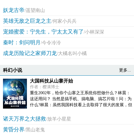
日？” 池非迟：“8月22日。” 医生：“咳，明天1月1日。”
池非迟：“……” 当所有人都认为混乱的时间是正确的，
妖龙古帝
/遥望南山
而其中一人无法正确辩识并融入其中，那这个人就是异
英雄无敌之巨龙之主
类，就是病人！ 一入病院深似海，此生痊愈不可能。 池
/何家小兵兵
非迟深吸一口气：“老！子！不！干！了！”
宠婚蜜爱：宁先生，宁太太又有了
/小林深深
秦时：剑问明月
/今令冷泠
成龙历险记之家师刀龙
/大橘名叫小橘
科幻小说
更多...
大国科技从山寨开始
作者：樱满博士
重生2002年，给你个山寨之王系统你想做什么？林晨：
这还用问？ 当然是搞手机、搞电脑、搞芯片啦！问：为
什么?林晨：虽然我国科技看上去取得了很大的发展，但
标准制定权与核心技术仍牢牢掌握在国外公司手中，而
且最愤怒的是他们还禁止我们进场参赛，也不让我们使
诸天万界之大拯救
/放羊小星星
用他们的产品！ 要是我在02年有山寨系统，那肯定趁着
黄昏分界
他们根基还不太深厚打垮他，让他们体会一下我们曾经
/黑山老鬼