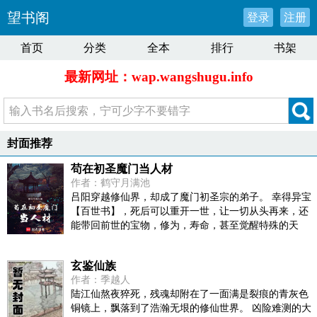
望书阁
登录
注册
首页
分类
全本
排行
书架
最新网址：wap.wangshugu.info
封面推荐
苟在初圣魔门当人材
作者：鹤守月满池
吕阳穿越修仙界，却成了魔门初圣宗的弟子。 幸得异宝
【百世书】，死后可以重开一世，让一切从头再来，还
能带回前世的宝物，修为，寿命，甚至觉醒特殊的天
赋。 奈何次数有限，并非真的不死不灭。 眼见修仙界乱
世将至，吕阳原本决定先在魔门苟住，一世世苦修，不
玄鉴仙族
成仙不出山，奈何魔门凶险异常，遍地都是人材。第一
作者：季越人
世，吕阳惨遭师姐暗算。第二世，好不容易反杀师姐，
陆江仙熬夜猝死，残魂却附在了一面满是裂痕的青灰色
又遭师兄毒手。第三世，第四世…… 直到百世之后，再
铜镜上，飘落到了浩瀚无垠的修仙世界。 凶险难测的大
回首，吕阳才发现自己已经成为了一代魔道巨擘，初圣