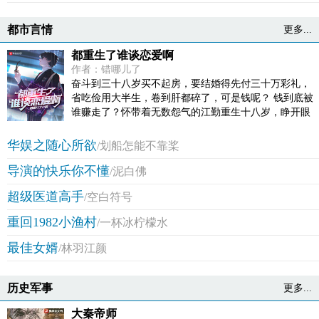
都市言情
更多...
都重生了谁谈恋爱啊
作者：错哪儿了
奋斗到三十八岁买不起房，要结婚得先付三十万彩礼，
省吃俭用大半生，卷到肝都碎了，可是钱呢？ 钱到底被
谁赚走了？怀带着无数怨气的江勤重生十八岁，睁开眼
的唯一念头就是创业搞钱。 第一步，先把送出去的情书
抢回来，翻个面，在校花惊愕的眼神中写下三行字：打
华娱之随心所欲
/划船怎能不靠桨
什么都不能打工，能傍富婆就傍富婆。 钱没了可以再
导演的快乐你不懂
赚，但良心没了赚的更多！社畜，永不为奴！至于恋
/泥白佛
爱？ 那玩意儿狗都不谈！
超级医道高手
/空白符号
重回1982小渔村
/一杯冰柠檬水
最佳女婿
/林羽江颜
历史军事
更多...
大秦帝师