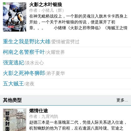
火影之木叶银狼
作者：小猪儿（辉）
在神无毗桥战役上，一个新的灵魂注入旗木卡卡西身上
开始，一个关于木叶银狼的传说，便是展开了初
章。。。 小猪继《火影之邪帝降临》《海贼王之情
绪果实》后之作！ (郑重提醒：本故事纯属虚构，如有雷
同，纯属巧合，切勿模仿。)
重生之我是野比大雄
/爱情被雷劈过
柯南之名警察千叶
/火耀世界
强宠逃妃
/淡水云心
火影之死神冬狮郎
/弟子夏华
五大贼王
/老夜
其他类型
更多...
燃情仕途
作者：九霄鸿鹄
赵德三本是一名落魄富二代，凭借人际关系进入仕途，
机智幽默的他为了前程，左右逢源八面玲珑。官途之