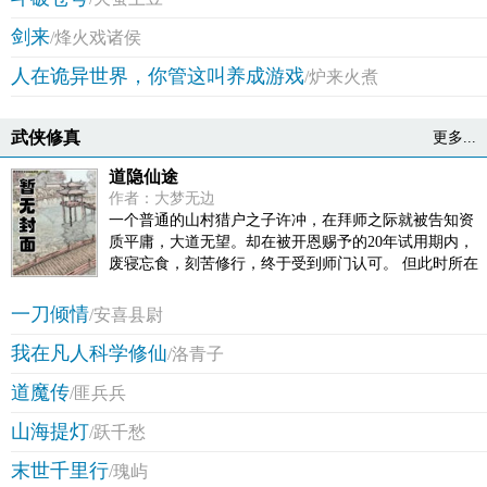
剑来
/烽火戏诸侯
人在诡异世界，你管这叫养成游戏
/炉来火煮
武侠修真
更多...
道隐仙途
作者：大梦无边
一个普通的山村猎户之子许冲，在拜师之际就被告知资
质平庸，大道无望。却在被开恩赐予的20年试用期内，
废寝忘食，刻苦修行，终于受到师门认可。 但此时所在
雪舞国修道界风起云涌，许冲所在的小小纯阳门也被卷
入其中。树欲静而风不止，一波未平一波又起，在这充
一刀倾情
/安喜县尉
斥着诡异阴谋，重重悬疑的时代大风云中，许冲从一个
我在凡人科学修仙
默默无闻的小修士，慢慢成长为一代仙侠，在这妖兽横
/洛青子
行，鬼修魔修肆虐，天才美女迭出的的修道界中，许冲
道魔传
/匪兵兵
经历了无数波折和奇异经历，其中那兄弟厚义，红颜情
深，让人感慨叹之。修道修仙，不就是修己，修心嘛！
山海提灯
/跃千愁
美女修士，天才俊杰，秘境冒险，瞠目情节，曲折悬
疑，恢弘跌宕！所有精彩尽在《道隐仙途》！
末世千里行
/瑰屿