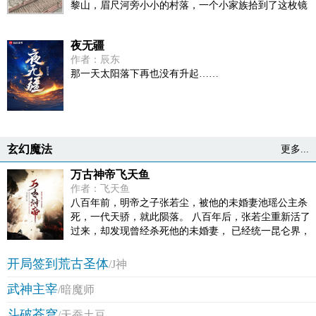
黎山，眉尺河旁小小的村落，一个小家族拾到了这枚镜
宗里最畜生的那一个。 “魔门个个都是人材，说话又好
子，于是传仙道授仙法，开启波澜壮阔的新时代。 (家族
听。” “我超喜欢这里的！”
修仙，不圣母，种田，无系统，群像文)
夜无疆
作者：辰东
那一天太阳落下再也没有升起……
玄幻魔法
更多...
万古神帝飞天鱼
作者：飞天鱼
八百年前，明帝之子张若尘，被他的未婚妻池瑶公主杀
死，一代天骄，就此陨落。 八百年后，张若尘重新活了
过来，却发现曾经杀死他的未婚妻， 已经统一昆仑界，
开辟出第一中央帝国，号称“池瑶女皇”。 池瑶女皇——
统御天下，威临八方；青春永驻，不死不灭。 张若尘站
开局签到荒古圣体
/J神
在诸皇祠堂外，望着池瑶女皇的神像，心中燃烧起熊熊
武神主宰
的仇恨烈焰，“待我重修十三年，敢叫女皇下黄泉”。
/暗魔师
………… 微信公众号开通：feitianyu5，大家可以关注一
斗破苍穹
/天蚕土豆
下。