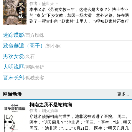
作者：盛世天下
本书又名《劳资支教三年，这他么是大秦？》博士毕业
的 “秦安”下乡支教，却因一场大雾，意外迷路。好在遇
到了一帮古朴的 “赵家村”山里人，当得知赵家村还奉行
秦法，穿长袍，行古礼，甚至村子里还有宗族势力，秦
安顿时决定，要改变赵家村，让村里人过上好......日子。
迷踪谍影
/西方蜘蛛
于是开课堂，传播现代知识，发展农业，种植现代高产
致命邂逅（高干）
粮种……但是，秦安不知道，这个村子的村长是秦始
/刘小寐
皇，会计是李斯，教书先生是扶苏，保安队长是蒙
男欢女爱
/久石
恬……就连村子的洗碗工都是胡亥！ 三年后，得知真相
的秦安人傻了……我他么支个教，怎么穿越到大秦了？
大明流匪
/脚踝骨折
！【展开】【收起】
晋末长剑
/孤独麦客
网游动漫
更多...
柯南之我不是蛇精病
作者：烟火酒颂
穿越名侦探柯南的世界，池非迟被送进了医院。 周二。
医生：“明天周几？” 池非迟：“周三。” 医生：“咳，明天
周五。” 池非迟：“……” 8月21日。 医生：“明天几月几