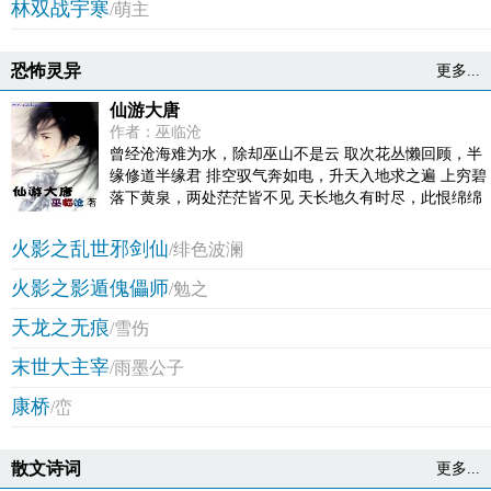
林双战宇寒
/萌主
恐怖灵异
更多...
仙游大唐
作者：巫临沧
曾经沧海难为水，除却巫山不是云 取次花丛懒回顾，半
缘修道半缘君 排空驭气奔如电，升天入地求之遍 上穷碧
落下黄泉，两处茫茫皆不见 天长地久有时尽，此恨绵绵
无绝期
火影之乱世邪剑仙
/绯色波澜
火影之影遁傀儡师
/勉之
天龙之无痕
/雪伤
末世大主宰
/雨墨公子
康桥
/峦
散文诗词
更多...