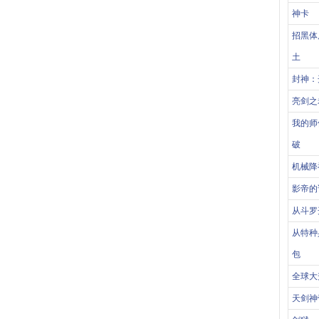
神卡
招黑体
土
封神：
亮剑之
我的师
破
机械降
影帝的
从斗罗
从特种
包
全球大
天剑神