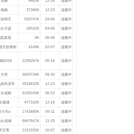
润康
4483K
12-28
连载中
痴疯
37366K
12-23
连载中
未知明天
526747K
04-06
连载中
云白天蓝
26522K
04-06
连载中
纯阳真君
0K
06-06
连载中
观天的青蛙
4149K
02-07
连载中
桐2016
1259267K
05-14
连载中
方所
3920734K
09-30
连载中
飞的坦克车
3533832K
12-23
连载中
石头成精
5230243K
06-23
连载中
文裁缝
477182K
12-18
连载中
付小天a
1742885K
05-11
连载中
烟火成城
6667647K
11-20
连载中
平仄客
2151555K
10-07
连载中