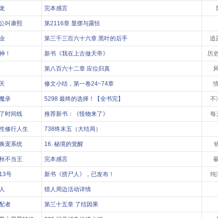
龙
完本感言
公叫康熙
第2116章 显摆与露怯
业
第三千三百六十六章 黑叶的后手
逍
神！
新书《我在上古做天帝》
历
第八百六十二章 应位归真
天
修文小结，第一卷24~74章
魔录
5298 最终的选择！【全书完】
不
了时间线
推荐新书：《怪物来了》
每
性修行人生
738终末五（大结局）
唤宠系统
16. 秘境的觉醒
秋不当王
完本感言
13号
新书《捞尸人》，已发布！
纯
人
猎人周边活动详情
配者
第三十五章 了结因果