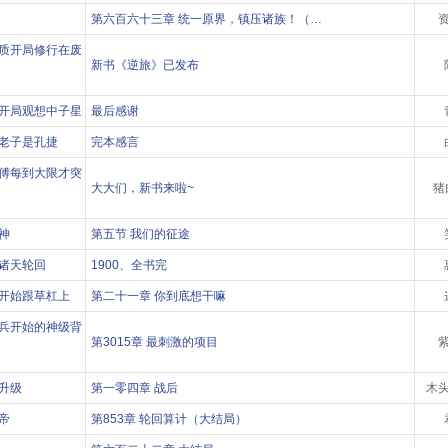
第六百六十三章 统一原界，镇压诸族！（…
质开局修行在废
新书《逆旅》已发布
开局观想中子星
最后感谢
老子是孔捷
完本感言
傅每到大限才突
大大们，新书来啦~
猪
神
第五节 我们的征途
诸天轮回
1900、全书完
开始跟草杠上
第二十一章 你到底想干嘛
兵开始的神级背
第3015章 最刺激的项目
升级
第一零四章 战后
木
帝
第853章 轮回算计（大结局）