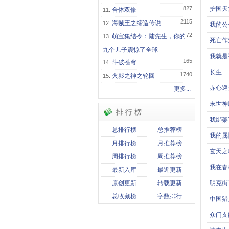
827
护国天
合体双修
2115
海贼王之缔造传说
我的公
72
萌宝集结令：陆先生，你的
死亡作
九个儿子震惊了全球
我就是
165
斗破苍穹
长生
1740
火影之神之轮回
赤心巡
更多...
末世神
排 行 榜
我绑架
总排行榜
总推荐榜
我的属
月排行榜
月推荐榜
玄天之
周排行榜
周推荐榜
我在春
最新入库
最近更新
原创更新
转载更新
明克街
总收藏榜
字数排行
中国猎
众门支