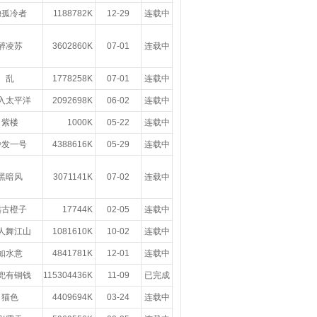
独孤冷者
1188782K
12-29
连载中
醉凌苏
3602860K
07-01
连载中
乱
1778258K
07-01
连载中
入太平洋
2092698K
06-02
连载中
紫楼
1000K
05-22
连载中
沙发一号
4388616K
05-29
连载中
黑暗风
3071141K
07-02
连载中
远古橙子
17744K
02-05
连载中
人舞江山
1081610K
10-02
连载中
如水意
4841781K
12-01
连载中
兜有铜钱
115304436K
11-09
已完成
猫色
4409694K
03-24
连载中