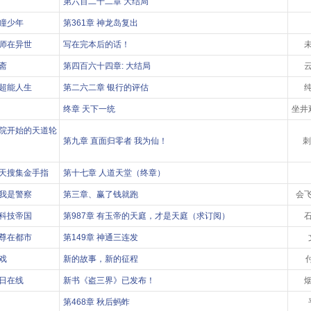
第六百二十二章 大结局
瞳少年
第361章 神龙岛复出
师在异世
写在完本后的话！
斋
第四百六十四章: 大结局
超能人生
第二六二章 银行的评估
终章 天下一统
坐井
院开始的天道轮
第九章 直面归零者 我为仙！
刺
天搜集金手指
第十七章 人道天堂（终章）
我是警察
第三章、赢了钱就跑
会
科技帝国
第987章 有玉帝的天庭，才是天庭（求订阅）
尊在都市
第149章 神通三连发
戏
新的故事，新的征程
日在线
新书《盗三界》已发布！
第468章 秋后蚂蚱