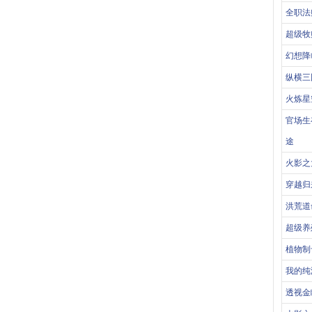
全职法
超级牧
幻想降
纵横三
火炼星
官场生
途
火影之
穿越归
洪荒道
超级养
植物制
我的纯
透视金