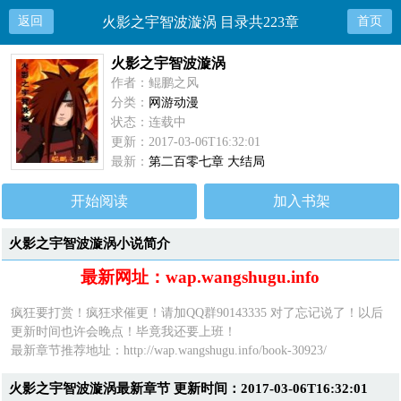
返回
火影之宇智波漩涡 目录共223章
首页
火影之宇智波漩涡
作者：鲲鹏之风
分类：
网游动漫
状态：连载中
更新：2017-03-06T16:32:01
最新：
第二百零七章 大结局
开始阅读
加入书架
火影之宇智波漩涡小说简介
最新网址：wap.wangshugu.info
疯狂要打赏！疯狂求催更！请加QQ群90143335 对了忘记说了！以后
更新时间也许会晚点！毕竟我还要上班！
最新章节推荐地址：
http://wap.wangshugu.info/book-30923/
火影之宇智波漩涡最新章节 更新时间：2017-03-06T16:32:01