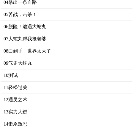
04杀出一条血路
05苦战，击杀！
06脱险！遭遇大蛇丸
07大蛇丸帮我抢老婆
08白到手，世界太大了
09气走大蛇丸
10测试
11轻松过关
12通灵之术
13实力大进
14击杀叛忍