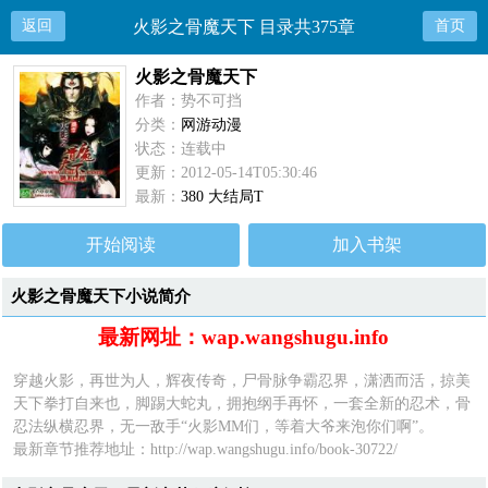
返回
火影之骨魔天下 目录共375章
首页
火影之骨魔天下
作者：势不可挡
分类：
网游动漫
状态：连载中
更新：2012-05-14T05:30:46
最新：
380 大结局T
开始阅读
加入书架
火影之骨魔天下小说简介
最新网址：wap.wangshugu.info
穿越火影，再世为人，辉夜传奇，尸骨脉争霸忍界，潇洒而活，掠美
天下拳打自来也，脚踢大蛇丸，拥抱纲手再怀，一套全新的忍术，骨
忍法纵横忍界，无一敌手“火影MM们，等着大爷来泡你们啊”。
最新章节推荐地址：
http://wap.wangshugu.info/book-30722/