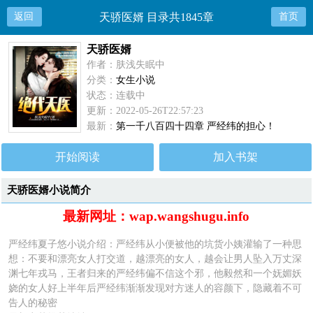
返回
天骄医婿 目录共1845章
首页
天骄医婿
作者：肤浅失眠中
分类：
女生小说
状态：连载中
更新：2022-05-26T22:57:23
最新：
第一千八百四十四章 严经纬的担心！
开始阅读
加入书架
天骄医婿小说简介
最新网址：wap.wangshugu.info
严经纬夏子悠小说介绍：严经纬从小便被他的坑货小姨灌输了一种思
想：不要和漂亮女人打交道，越漂亮的女人，越会让男人坠入万丈深
渊七年戎马，王者归来的严经纬偏不信这个邪，他毅然和一个妩媚妖
娆的女人好上半年后严经纬渐渐发现对方迷人的容颜下，隐藏着不可
告人的秘密