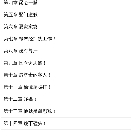
第四章 昆仑一脉！
第五章 登门道歉！
第六章 夏家家宴！
第七章 帮严经纬找工作！
第八章 没有尊严！
第九章 国医谢思邈！
第十章 最尊贵的客人！
第十一章 徐谭超被打！
第十二章 碰瓷！
第十三章 他就是谢思邈！
第十四章 跪下磕头！