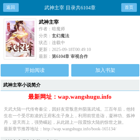
返回
武神主宰 目录共6104章
首页
武神主宰
作者：暗魔师
分类：
玄幻魔法
状态：连载中
更新：2025-09-18T00:49:10
最新：
第6104章 审视合作
开始阅读
加入书架
武神主宰小说简介
最新网址：wap.wangshugu.info
天武大陆一代传奇秦尘，因好友背叛意外陨落武域。三百年后，他转
生在一个受尽欺凌的王府私生子身上，利用前世造诣，凝神功、炼神
丹，逆天而上，强势崛起，从此踏上一段震惊大陆的惊世之旅。
最新章节推荐地址：
http://wap.wangshugu.info/book-165134/