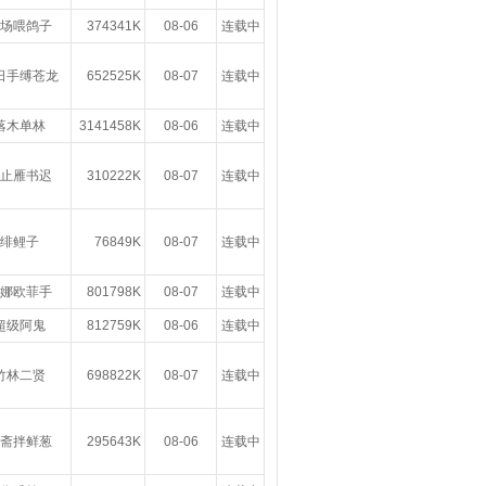
场喂鸽子
374341K
08-06
连载中
日手缚苍龙
652525K
08-07
连载中
落木单林
3141458K
08-06
连载中
止雁书迟
310222K
08-07
连载中
绯鲤子
76849K
08-07
连载中
娜欧菲手
801798K
08-07
连载中
超级阿鬼
812759K
08-06
连载中
竹林二贤
698822K
08-07
连载中
斋拌鲜葱
295643K
08-06
连载中