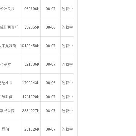
爱叶良辰
960606K
08-07
连载中
减到两百斤
352065K
08-06
连载中
头不是和尚
10132458K
08-07
连载中
小夕岁
321886K
08-07
连载中
悠悠小呆
1702343K
08-06
连载中
二维时间
1711320K
08-07
连载中
家书香院
2834027K
08-07
连载中
昇伯
231626K
08-07
连载中