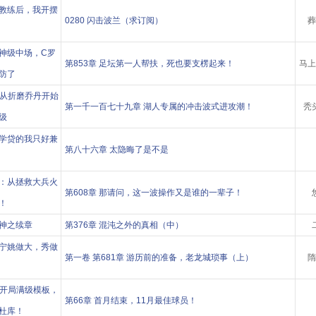
教练后，我开摆
0280 闪击波兰（求订阅）
葬
神级中场，C罗
第853章 足坛第一人帮扶，死也要支楞起来！
马上
防了
：从折磨乔丹开始
第一千一百七十九章 湖人专属的冲击波式进攻潮！
秃
级
学贷的我只好兼
第八十六章 太隐晦了是不是
：从拯救大兵火
第608章 那请问，这一波操作又是谁的一辈子！
！
神之续章
第376章 混沌之外的真相（中）
宁姚做大，秀做
第一卷 第681章 游历前的准备，老龙城琐事（上）
隋
：开局满级模板，
第66章 首月结束，11月最佳球员！
杜库！