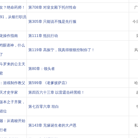
女？绝命药师！
第708章 对皇女殿下托付性命
广
991，从银行职员
第305章 只能说不愧是先行服
今
龙操作指南
第111章 抵抗行动
：闭眼请神，什么
第119章 高振宁，我真得狠狠控制你了！
风
了
斗罗来的公主天
第80章：领头者
君
：游戏制作教父
第599章 《老爹披萨店》
哈
天才史学家
第四百六十三章 以雷霆击碎黑暗！
版本之子齐聚，
第七百零六章 坦白
错位
越：从诡秘开始
第143章 无缘诞生者的大卢恩
私
行者