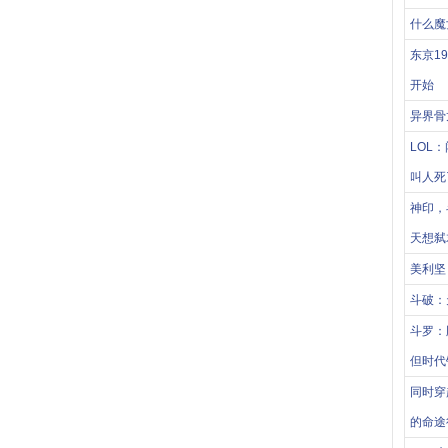
什么魔
东京1
开始
异界骨
LOL
叫人死
神印，
天想弑
美利坚
斗破：
斗罗：
但时代
同时穿
的命途