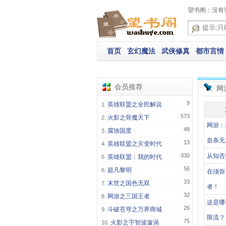
望书阁：没有
首页
玄幻魔法
武侠修真
都市言情
会员推荐
网
9
英雄联盟之全民解说
573
火影之骨魔天下
网游：
48
腐蚀国度
血条无
13
英雄联盟之灾变时代
330
从知否
英雄联盟：我的时代
56
超凡黎明
在须弥
33
末世之国色无双
者！
32
网游之三国王者
这是哪
26
斗破苍穹之万界商城
限流？
75
火影之宇智波漩涡