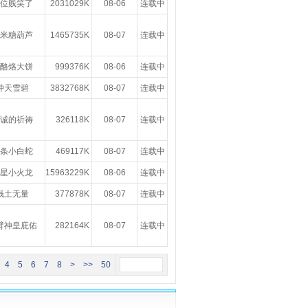
位贱笑了
2031029K
08-06
连载中
米糖葫芦
1465735K
08-07
连载中
酪烙大饼
999376K
08-06
连载中
冲天雪碧
3832768K
08-07
连载中
诚的祈祷
326118K
08-07
连载中
条小白蛇
469117K
08-07
连载中
星小火龙
15963229K
08-06
连载中
钱土无量
377878K
08-07
连载中
臂神皇庇佑
282164K
08-07
连载中
4
5
6
7
8
>
>>
50