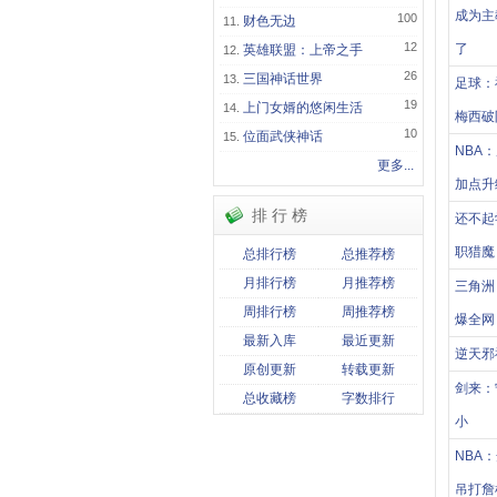
成为主
100
财色无边
12
了
英雄联盟：上帝之手
26
三国神话世界
足球：
19
上门女婿的悠闲生活
梅西破
10
位面武侠神话
NBA
更多...
加点升
排 行 榜
还不起
职猎魔
总排行榜
总推荐榜
月排行榜
月推荐榜
三角洲
周排行榜
周推荐榜
爆全网
最新入库
最近更新
逆天邪
原创更新
转载更新
剑来：
总收藏榜
字数排行
小
NBA
吊打詹