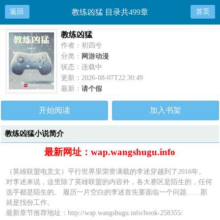
返回
教练凶猛 目录共499章
首页
教练凶猛
作者：初四兮
分类：
网游动漫
状态：连载中
更新：2026-08-07T22:30:49
最新：
请个假
开始阅读
加入书架
教练凶猛小说简介
最新网址：wap.wangshugu.info
（英雄联盟电竞文）平行世界里荣誉满载的李述穿越到了2016年。
对李述来说，这里除了英雄联盟的内容外，各大赛区是陌生的，任何
选手都是陌生的。 履历一片空白的李述首先要面临一个问题……那
就是找份工作。
最新章节推荐地址：
http://wap.wangshugu.info/book-258355/