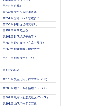
第243章 自尊心
第247章 关乎饭碗的训练赛！
第251章 教练，我太想进步了！
第254章 抑郁症也得笑着玩
第258章 司马昭之心
第261章 让我镇场子来了？
第264章 让时间停止在这一局可好
第268章 博爱李教，敢教敢学
第272章 成果展示！（5k）
更新稍稍延迟
第279章 复盘之间，亦有差距（5K）
第283章 错了，全都猜错了（5.2K）
第287章 没有人能定义这支VG（5k）
第291章 由我们来定义巨像