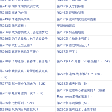
第241章 闻所未闻的试训方式
第242章 天才的标准
第245章 李述的合同
第246章 证明给我看
第249章 李述的高情商
第250章 没有对比就没有伤害
第253章 无尽遐想！
更新稍稍延后
第256章 成为你的敌人，会做噩梦吧
第257章 转会期地震
第259章 为了这碟醋，包了这盘饺子
第260章 在给谁上强度？
第262章 六打五怎么输？
第263章 首战即新活儿！
第266章 真正常玩你又不开心
第267章 开了？
第270章 了却遗憾，新赛季，新开始！
第271章 LPL开赛，VG新亮相！（5.5k）
第274章 我很认真，希望你也认点真
第275章 这VG到底谁在C？（5K）
（5k）
第277章 那一箭会飞回来的（5.2K）
第278章 瞒天过海（5k）
第282章 这教练心都是黑的！（感谢
第281章 最有希望的一次？（5k）
Ragnarous老哥的盟主！）
第285章 七秒原则（5.2k）
第286章 杀鸡儆猴（5k）
第289章 玩的明白吗你就玩？
第290章 没有战术，全靠本能