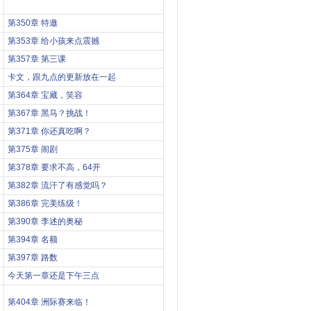
第350章 特邀
第353章 给小孩来点震撼
第357章 第三课
卡文，跟九点的更新放在一起
第364章 宝藏，笑容
第367章 黑马？挑战！
第371章 你还真吃啊？
第375章 闹剧
第378章 要求不高，64开
第382章 流汗了有感觉吗？
第386章 完美练级！
第390章 李述的奥秘
第394章 名额
第397章 路数
今天第一章还是下午三点
第404章 洲际赛来临！