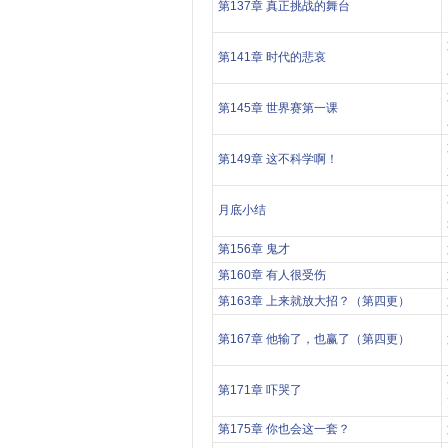
第137章 真正挑战的舞台
第141章 时代的悲哀
第145章 世界赛第一课
第149章 这不科学啊！
月底小结
第156章 鬼才
第160章 有人很受伤
第163章 上来就放大招？（第四更）
第167章 他输了，也赢了（第四更）
第171章 吓哭了
第175章 你也会这一套？