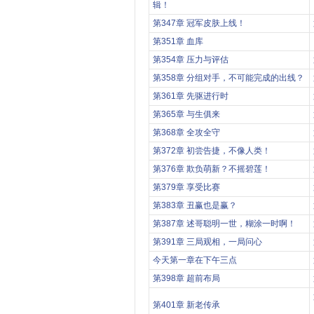
辑！
第347章 冠军皮肤上线！
第351章 血库
第354章 压力与评估
第358章 分组对手，不可能完成的出线？
第361章 先驱进行时
第365章 与生俱来
第368章 全攻全守
第372章 初尝告捷，不像人类！
第376章 欺负萌新？不摇碧莲！
第379章 享受比赛
第383章 丑赢也是赢？
第387章 述哥聪明一世，糊涂一时啊！
第391章 三局观相，一局问心
今天第一章在下午三点
第398章 超前布局
第401章 新老传承