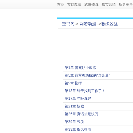
首页
玄幻魔法
武侠修真
都市言情
历史军事
望书阁
->
网游动漫
->
教练凶猛
第1章 冒充职业教练
第5章 冠军教练bp的“含金量”
第9章 指挥
第13章 终于找到工作了！
第17章 年轻真好
第21章 惨败
第25章 真话才是快刀
第29章 气质
第33章 疾风骤雨