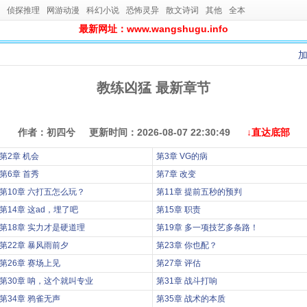
侦探推理
网游动漫
科幻小说
恐怖灵异
散文诗词
其他
全本
最新网址：www.wangshugu.info
教练凶猛 最新章节
作者：初四兮 更新时间：2026-08-07 22:30:49
↓直达底部
第2章 机会
第3章 VG的病
第6章 首秀
第7章 改变
第10章 六打五怎么玩？
第11章 提前五秒的预判
第14章 这ad，埋了吧
第15章 职责
第18章 实力才是硬道理
第19章 多一项技艺多条路！
第22章 暴风雨前夕
第23章 你也配？
第26章 赛场上见
第27章 评估
第30章 呐，这个就叫专业
第31章 战斗打响
第34章 鸦雀无声
第35章 战术的本质