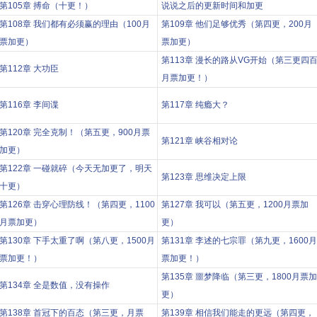
第105章 搏命（十更！）
说说之后的更新时间和加更
第108章 我们都有必须赢的理由（100月
第109章 他们足够优秀（第四更，200月
票加更）
票加更）
第113章 漫长的路从VG开始（第三更四
第112章 大功臣
月票加更！）
第116章 李间谍
第117章 纯瘾大？
第120章 完全克制！（第五更，900月票
第121章 峡谷相对论
加更）
第122章 一碰就碎（今天无加更了，明天
第123章 思维决定上限
十更）
第126章 击穿心理防线！（第四更，1100
第127章 我可以（第五更，1200月票加
月票加更）
更）
第130章 下手太重了啊（第八更，1500月
第131章 李述的七宗罪（第九更，1600月
票加更！）
票加更！）
第135章 噩梦降临（第三更，1800月票加
第134章 全是数值，没有操作
更）
第138章 首冠下的百态（第三更，月票
第139章 相信我们能走的更远（第四更，