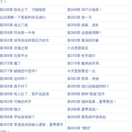
了？
第348章 阳光之下，万物现形
第349章 SKT大地震！
以后调整一下更新时间兄弟们
第352章 第一天
第355章 述之门道
第356章 摸索，成长
第359章 萍乡第一中单
第360章 这很核理啊！
第362章 述哥你这样我压力好大
第363章 最深的印象
第366章 灵魂之契
六点更新延迟
第369章 完美平台
第370章 有手就行
第373章 魔了
第374章 赌来的开局
第377章 秘籍想不想学?
今天更新要迟一点
第380章 这对吗？
第381章 简单，有效
第384章 真不对了
第385章 他们还能做到吗？
第388章 有人红了，我不说是谁
第389章 两种“真核”选手
第392章 可敬的对手
第393章 德杯落幕，夏季赛启！
第395章 魄力
第396章 夏季首战！
第399章 早知道请假了
第400章 垂死病中惊坐起
第402章 李述战术的核心逻辑，夏季赛开
第403章 “团结”