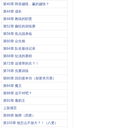
第40章 阵容越怪，赢的越快？
第44章 成长
第48章 教练的职责
第52章 癫狂的训练赛
第56章 焦点战来临
第60章 众生相
第64章 队史最佳记录
第68章 扯淡的赛程
第72章 这谁带的兵？！
第76章 负重训练
第80章 回归基本功（加更求月票）
第84章 魔王
第88章 这不对吧？
第92章 毒奶王
上架感言
第99章 验牌（四更）
第103章 他怎么不放大？！（八更）