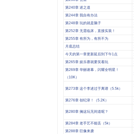
第240章 述之道
第244章 我自有办法
第248章 玩的就是脑子
第252章 无需临床，直接实装！
第255章 有所为，有所不为
月底总结
今天的第一章更新延后到下午1点
第265章 娱乐赛就要笑着玩
第269章 华丽谢幕，闪耀全明星！
（10K）
第273章 这个李述过于离谱（5.5k）
第276章 创纪录！（5.2K）
第280章 搁这玩无间道呢？
第284章 老手艺不能丢（5k）
第288章 巨像来袭