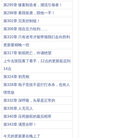
第295章 惨案制造者，潮流引领者！
第298章 看我装唐，阴他一手！
第302章 完美控制链！
第306章 现在压力给到……
第310章 只有述哥才能带领我们走向胜利
更新要稍晚一些
第317章 歌唱死亡，吟诵绝望
上午去医院看了看手，12点的更新延迟到
14点
第324章 初亮相
第328章 电子竞技不是打打杀杀，也有人
情世故
第332章 深呼吸，头晕是正常的
第336章 人无完人
第340章 压死骆驼的最后稻草
第343章 满贯在即！
今天的更新要在晚上了