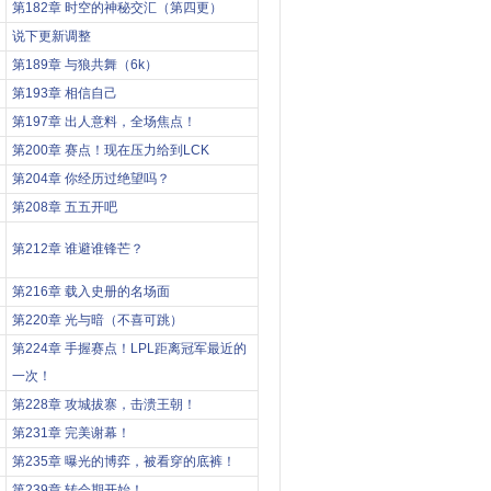
第182章 时空的神秘交汇（第四更）
说下更新调整
第189章 与狼共舞（6k）
第193章 相信自己
第197章 出人意料，全场焦点！
第200章 赛点！现在压力给到LCK
第204章 你经历过绝望吗？
第208章 五五开吧
第212章 谁避谁锋芒？
第216章 载入史册的名场面
第220章 光与暗（不喜可跳）
第224章 手握赛点！LPL距离冠军最近的
一次！
第228章 攻城拔寨，击溃王朝！
第231章 完美谢幕！
第235章 曝光的博弈，被看穿的底裤！
第239章 转会期开始！