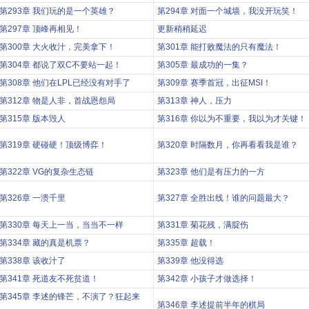
第293章 我们玩的是一个英雄？
第294章 对面一个城墙，我没开玩笑！
第297章 顶峰再相见！
更新稍稍延迟
第300章 大火收汁，完美拿下！
第301章 能打败魔法的只有魔法！
第304章 都说了双C不要站一起！
第305章 最成功的一集？
第308章 他们在LPL已经没有对手了
第309章 赛季首冠，出征MSI！
第312章 物是人非，首战恩怨局
第313章 神人，压力
第315章 版本毁人
第316章 你以为不重要，我以为才关键！
第319章 硬碰硬！顶级博弈！
第320章 时隔数月，你再看看我是谁？
第322章 VG的复杂生态链
第323章 他们是有压力的一方
第326章 一溃千里
第327章 全胜出线！谁的问题最大？
第330章 每天上一当，当当不一样
第331章 菊花残，满腚伤
第334章 藏的真是机票？
第335章 超载！
第338章 该收汁了
第339章 他没得选
第341章 死道友不死贫道！
第342章 小孩子才做选择！
第345章 李述的锋芒，不演了？狂起来
第346章 李述提前半年的棋局