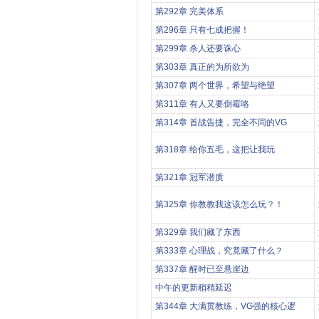
第292章 完美体系
第296章 只有七成把握！
第299章 杀人还要诛心
第303章 真正的为所欲为
第307章 两个世界，希望与绝望
第311章 有人又要倒霉咯
第314章 首战告捷，完全不同的VG
第318章 给你五毛，这把让我玩
第321章 冠军潜质
第325章 你教教我这该怎么玩？！
第329章 我们藏了东西
第333章 心理战，究竟藏了什么？
第337章 醒时已至悬崖边
中午的更新稍稍延迟
第344章 大满贯教练，VG强的核心逻