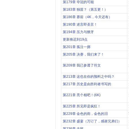
第179章 夺冠的可能
第183章 独苗？（第五更！）
第186章 赛前（4K，今天还有）
第190章 述言即圣言！
第194章 压力与獠牙
更新推迟到19点
第201章 孤注一掷
第205章 决赛，我们来了！
第209章 我已参透了符文
第213章 这也在你的预料之中吗？
第217章 历史是由胜利者书写的
第221章 亮个相吧！(6K)
第225章 所见即是疯狂！
第229章 金色的雨，金色的泪
第232章 盛宴（万订了，感谢兄弟们）
第236章 去留