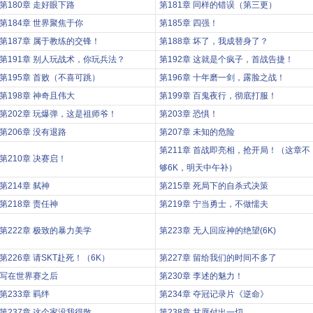
第180章 走好眼下路
第181章 同样的错误（第三更）
第184章 世界聚焦于你
第185章 四强！
第187章 属于教练的交锋！
第188章 坏了，我成替身了？
第191章 别人玩战术，你玩兵法？
第192章 这就是个疯子，首战告捷！
第195章 首败（不喜可跳）
第196章 十年磨一剑，露脸之战！
第198章 神奇且伟大
第199章 百鬼夜行，彻底打服！
第202章 玩爆弹，这是祖师爷！
第203章 恐惧！
第206章 没有退路
第207章 未知的危险
第211章 首战即亮相，抢开局！（这章不
第210章 决赛启！
够6K，明天中午补）
第214章 弑神
第215章 死局下的自杀式决策
第218章 责任神
第219章 宁当勇士，不做懦夫
第222章 极致的暴力美学
第223章 无人回应神的绝望(6K)
第226章 请SKT赴死！（6K）
第227章 留给我们的时间不多了
写在世界赛之后
第230章 李述的魅力！
第233章 羁绊
第234章 夺冠记录片《逆命》
第237章 这个家没我得散
第238章 甘愿付出一切