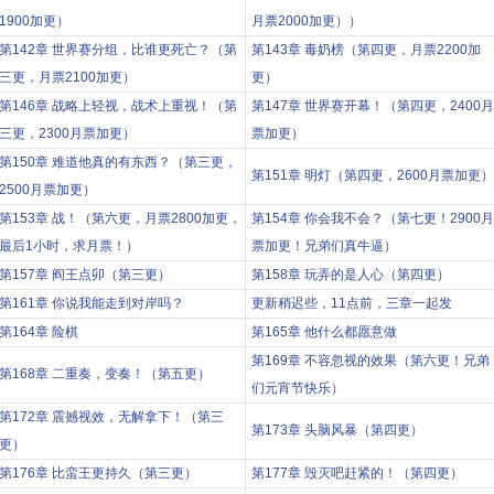
1900加更）
月票2000加更））
第142章 世界赛分组，比谁更死亡？（第
第143章 毒奶榜（第四更，月票2200加
三更，月票2100加更）
更）
第146章 战略上轻视，战术上重视！（第
第147章 世界赛开幕！（第四更，2400月
三更，2300月票加更）
票加更）
第150章 难道他真的有东西？（第三更，
第151章 明灯（第四更，2600月票加更）
2500月票加更）
第153章 战！（第六更，月票2800加更，
第154章 你会我不会？（第七更！2900月
最后1小时，求月票！）
票加更！兄弟们真牛逼）
第157章 阎王点卯（第三更）
第158章 玩弄的是人心（第四更）
第161章 你说我能走到对岸吗？
更新稍迟些，11点前，三章一起发
第164章 险棋
第165章 他什么都愿意做
第169章 不容忽视的效果（第六更！兄弟
第168章 二重奏，变奏！（第五更）
们元宵节快乐）
第172章 震撼视效，无解拿下！（第三
第173章 头脑风暴（第四更）
更）
第176章 比蛮王更持久（第三更）
第177章 毁灭吧赶紧的！（第四更）