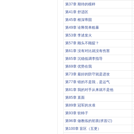
第37章 期待的模样
第41章 舒适区
第45章 根深蒂固
第49章 诠释简单粗暴
第53章 李述发火
第57章 顾头不顾腚？
第61章 没有对比就没有伤害
第65章 沉稳低调李指导
第69章 优势在我
第73章 最好的防守就是进攻
第77章 错的不是我，是运气
第81章 我的对手从来就不是他
第85章 直面
第89章 冠军的水准
第93章 软柿子
第96章 做教练的初衷(求首订)
第100章 盲区（五更）