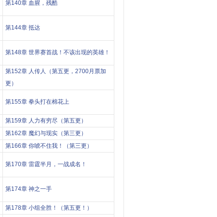
第140章 血腥，残酷
第144章 抵达
第148章 世界赛首战！不该出现的英雄！
第152章 人传人（第五更，2700月票加
更）
第155章 拳头打在棉花上
第159章 人力有穷尽（第五更）
第162章 魔幻与现实（第三更）
第166章 你唬不住我！（第三更）
第170章 雷霆半月，一战成名！
第174章 神之一手
第178章 小组全胜！（第五更！）