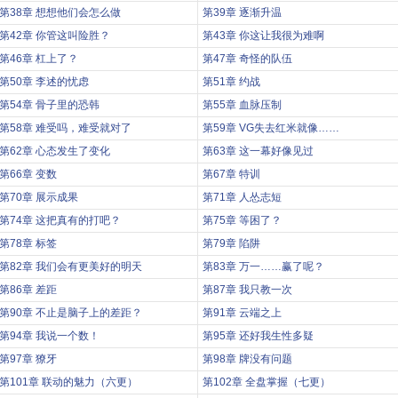
第38章 想想他们会怎么做
第39章 逐渐升温
第42章 你管这叫险胜？
第43章 你这让我很为难啊
第46章 杠上了？
第47章 奇怪的队伍
第50章 李述的忧虑
第51章 约战
第54章 骨子里的恐韩
第55章 血脉压制
第58章 难受吗，难受就对了
第59章 VG失去红米就像……
第62章 心态发生了变化
第63章 这一幕好像见过
第66章 变数
第67章 特训
第70章 展示成果
第71章 人怂志短
第74章 这把真有的打吧？
第75章 等困了？
第78章 标签
第79章 陷阱
第82章 我们会有更美好的明天
第83章 万一……赢了呢？
第86章 差距
第87章 我只教一次
第90章 不止是脑子上的差距？
第91章 云端之上
第94章 我说一个数！
第95章 还好我生性多疑
第97章 獠牙
第98章 牌没有问题
第101章 联动的魅力（六更）
第102章 全盘掌握（七更）