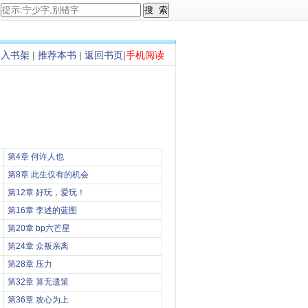
加入书架
|
推荐本书
|
返回书页
|
手机阅读
第4章 何许人也
第8章 此生仅有的机会
第12章 好玩，爱玩！
第16章 李述的蓝图
第20章 bp六芒星
第24章 众叛亲离
第28章 压力
第32章 算无遗策
第36章 攻心为上