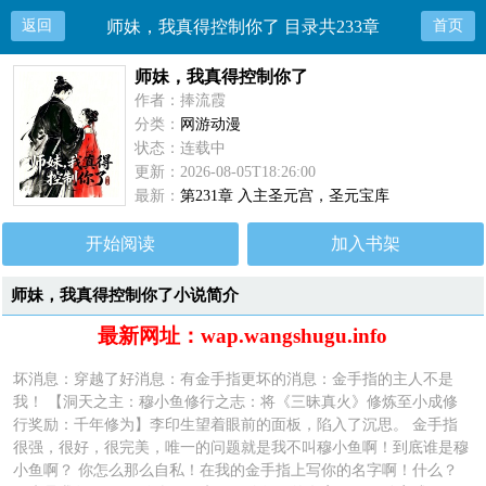
返回
师妹，我真得控制你了 目录共233章
首页
师妹，我真得控制你了
作者：捧流霞
分类：
网游动漫
状态：连载中
更新：2026-08-05T18:26:00
最新：
第231章 入主圣元宫，圣元宝库
开始阅读
加入书架
师妹，我真得控制你了小说简介
最新网址：wap.wangshugu.info
坏消息：穿越了好消息：有金手指更坏的消息：金手指的主人不是
我！ 【洞天之主：穆小鱼修行之志：将《三昧真火》修炼至小成修
行奖励：千年修为】李印生望着眼前的面板，陷入了沉思。 金手指
很强，很好，很完美，唯一的问题就是我不叫穆小鱼啊！到底谁是穆
小鱼啊？ 你怎么那么自私！在我的金手指上写你的名字啊！什么？