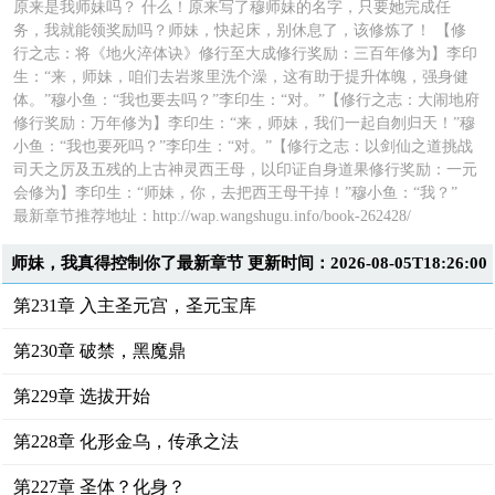
原来是我师妹吗？ 什么！原来写了穆师妹的名字，只要她完成任
务，我就能领奖励吗？师妹，快起床，别休息了，该修炼了！ 【修
行之志：将《地火淬体诀》修行至大成修行奖励：三百年修为】李印
生：“来，师妹，咱们去岩浆里洗个澡，这有助于提升体魄，强身健
体。”穆小鱼：“我也要去吗？”李印生：“对。”【修行之志：大闹地府
修行奖励：万年修为】李印生：“来，师妹，我们一起自刎归天！”穆
小鱼：“我也要死吗？”李印生：“对。”【修行之志：以剑仙之道挑战
司天之厉及五残的上古神灵西王母，以印证自身道果修行奖励：一元
会修为】李印生：“师妹，你，去把西王母干掉！”穆小鱼：“我？”
最新章节推荐地址：
http://wap.wangshugu.info/book-262428/
师妹，我真得控制你了最新章节 更新时间：2026-08-05T18:26:00
第231章 入主圣元宫，圣元宝库
第230章 破禁，黑魔鼎
第229章 选拔开始
第228章 化形金乌，传承之法
第227章 圣体？化身？