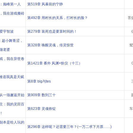
：巅峰第一人
第519章 风暴前的宁静
，我在游戏搬砖
第492章 用村长的关系，打村长的脸？
菩
爱宇智波
第279章 装死也是要算时间的！
：趁小舞青涩，
第328章 唤醒灵魂，传灵惊世
鸳
做老婆
戏，我在异世卷
第1421章 番外 风渊×狄仪（十三）
：难道我真是天赋
第8章 blg与tes
从一场邂逅开始
第909章 数到三十
主：我的灵田百
第623章 灵魂铁锭
车
！
副本是给人玩的
第296章 这样呢？还需要三年？(一万二求下月票……)