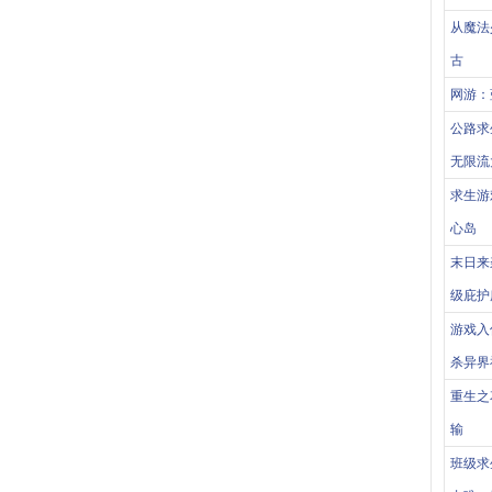
从魔法
古
网游：蓝
公路求
无限流
求生游
心岛
末日来
级庇护
游戏入
杀异界
重生之
输
班级求