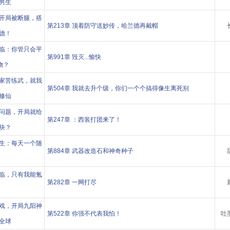
男生
开局被断腿，搭
第213章 顶着防守送妙传，哈兰德再戴帽
德！
临：你管只会平
第991章 毁灭...愉快
物？
家苦练武，就我
第504章 我就去升个级，你们一个个搞得像生离死别
修仙
问题，开局就给
第247章 ：西装打团来了！
块？
生：每天一个随
第884章 武器改造石和神奇种子
临，只有我能氪
第282章 一网打尽
戏，开局九阳神
第522章 你强不代表我怕！
吐
全球