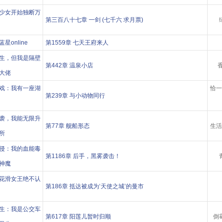
少女开始独断万
第三百八十七章 一剑 (七千六 求月票)
星online
第1559章 七天王府来人
生，但我是隔壁
第442章 温泉小店
香
大佬
戏：我有一座湖
恰一
第239章 与小动物同行
袭，我能无限升
第77章 舰船形态
生活
所
侵：我的血能毒
第1186章 后手，黑雾袭击！
神魔
花滑女王绝不认
第186章 抵达被成为‘天使之城’的曼市
生：我是公交车
第617章 阳莲儿暂时归顺
倒