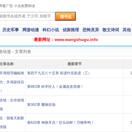
弹窗广告 小说免费阅读
历史军事
网游动漫
科幻小说
侦探推理
恐怖灵异
散文诗词
其他
最新网址：www.wangshugu.info
游动漫 - 文章列表
文章名称
最新章节
开局指导蝙蝠侠
第四千九百八十五章 前进约克前进（三）
代：开局获得百
第963章 科学狂人！金属改造浪潮！
！
农场：生存游戏
第362章 魔物农场
园
生：我每天刷新
第620章 神路开启！巨头抬眸！万物争鸣！
情报