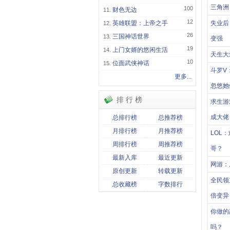
三角洲
100
财色无边
12
英雄联盟：上帝之手
失业后
26
三国神话世界
变强
19
上门女婿的悠闲生活
天生大
10
位面武侠神话
斗罗V
更多...
忽悠她
排 行 榜
求生游
成大佬
总排行榜
总推荐榜
月排行榜
月推荐榜
LOL
周排行榜
周推荐榜
哥？
最新入库
最近更新
网游：
原创更新
转载更新
全民领
总收藏榜
字数排行
倍变异
你做的
吗？