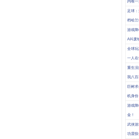
内唯一
足球：
档哈兰
游戏降
A叫废
全球玩
一人在
重生没
我八百
巨树求
机身份
游戏降
金！
武侠游
功震惊