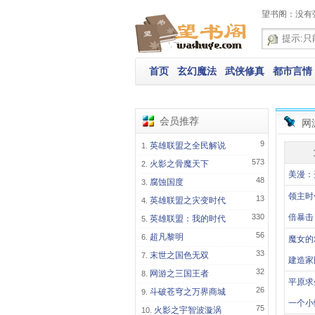
望书阁：没有
首页
玄幻魔法
武侠修真
都市言情
会员推荐
网
9
英雄联盟之全民解说
573
火影之骨魔天下
美漫：
48
腐蚀国度
领主时
13
英雄联盟之灾变时代
330
倍暴击
英雄联盟：我的时代
56
超凡黎明
魔女的
33
末世之国色无双
建造家
32
网游之三国王者
平原求
26
斗破苍穹之万界商城
一个小
75
火影之宇智波漩涡