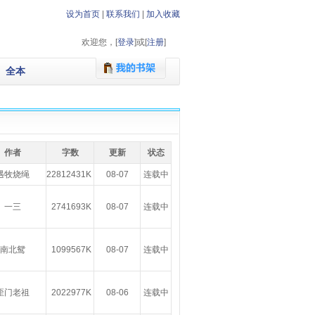
设为首页
|
联系我们
|
加入收藏
欢迎您，[
登录
]或[
注册
]
全本
作者
字数
更新
状态
遇牧烧绳
22812431K
08-07
连载中
一三
2741693K
08-07
连载中
南北鸳
1099567K
08-07
连载中
歪门老祖
2022977K
08-06
连载中