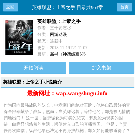
返回
英雄联盟：上帝之手 目录共963章
首页
英雄联盟：上帝之手
作者：三千勿忘尽
分类：
网游动漫
状态：连载中
更新：2018-11-19T21:11:07
最新：
新书《神话级联盟》
开始阅读
加入书架
英雄联盟：上帝之手小说简介
最新网址：wap.wangshugu.info
作为国内最强战队的队长，电竞豪门的绝对王牌，他将自己最好的青
春全部奉献给了战队，然而，当英雄迟暮，等待他的，却是被无情的
扫地出门！ 这一世，当忠诚化为可笑的悲哀，梦想沦为现实的囚
徒，白桦只想悠然的生活，顺便建立自己的直播帝国。 但是，当责
任再次降临，纵然他早已决定不再身披战袍，却又如何能够避得了？