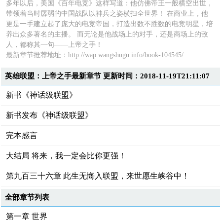
多年以后，美国《百年电竞》这样写道：他仿佛帝王一般横空出世，
带领着当时孱弱的中国战队以神兵之姿横扫全世界！ 在商业上，他
更是一手建立起了庞大的电竞帝国，打造出数不胜数的电竞明星，培
养出众多著名的主播。 而无论是他战场上的对手，还是商场上的敌
人，都称其一句——上帝之手！
最新章节推荐地址：
http://wap.wangshugu.info/book-104545/
英雄联盟：上帝之手最新章节 更新时间：2018-11-19T21:11:07
新书《神话级联盟》
新书发布《神话级联盟》
完本感言
大结局 将来，我一定会比你更强！
第九百三十六章 此生无悔入联盟，来世愿生峡谷中！
全部章节列表
第一章 世界