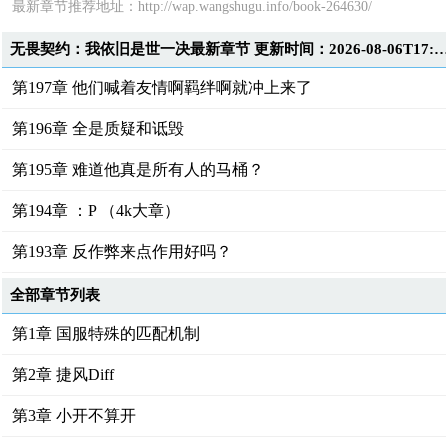
最新章节推荐地址：
http://wap.wangshugu.info/book-264630/
无畏契约：我依旧是世一决最新章节 更新时间：2026-08-06T17:1
第197章 他们喊着友情啊羁绊啊就冲上来了
第196章 全是质疑和诋毁
第195章 难道他真是所有人的马桶？
第194章 ：P （4k大章）
第193章 反作弊来点作用好吗？
全部章节列表
第1章 国服特殊的匹配机制
第2章 捷风Diff
第3章 小开不算开