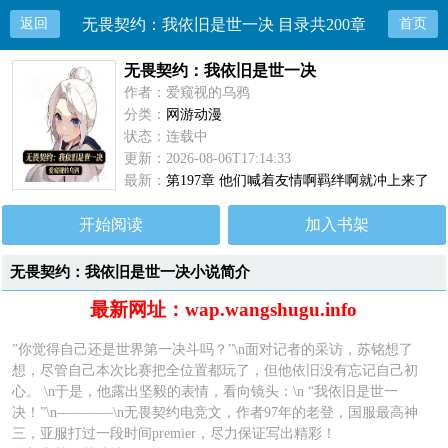
返回
无畏契约：我依旧是世一决 目录共200章
首页
无畏契约：我依旧是世一决
作者：爱窥视的乌鸦
分类：
网游动漫
状态：连载中
更新：2026-08-06T17:14:33
最新：
第197章 他们喊着友情啊羁绊啊就冲上来了
开始阅读
加入书架
无畏契约：我依旧是世一决小说简介
最新网址：wap.wangshugu.info
”你觉得自己还是世界第一决斗吗？”\n面对记者的采访，苏铭想了
想，尽管自己本次比赛把全位置都玩了，但他依旧没有忘记自己初
心。 \n于是，他露出坚毅的表情，看向镜头：\n “我依旧是世一
决！”\n————\n无畏契约电竞文，作者97年的老登，国服最高神
三，亚服打过一段时间premier，尽力保证写出精彩！