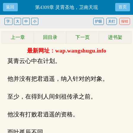
返回
第4309章 灵霄圣地，卫南天现
首页
字:
大
中
小
护眼
关灯
报错
上一章
回目录
下一页
进书架
最新网址：wap.wangshugu.info
莫青云心中在计划。
他并没有把君逍遥，纳入针对的对象。
至少，在得到人间剑祖传承之前。
他没有打败君逍遥的资格。
而叶孤辰不同。