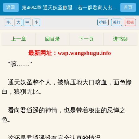
返回
第4684章 通天妖圣败退，若一群君家人出现那还了得？
首页
字:
大
中
小
护眼
关灯
报错
上一章
回目录
下一页
进书架
最新网址：wap.wangshugu.info
“咳……”
通天妖圣整个人，被镇压地大口咳血，面色惨
白，狼狈无比。
看向君逍遥的神情，也是带着极度的忌惮之
色。
这还是君逍遥没有完全认真的情况。