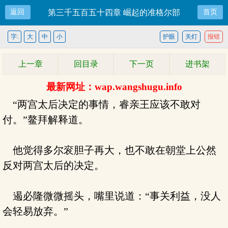
返回
第三千五百五十四章 崛起的准格尔部
首页
字:
大
中
小
护眼
关灯
报错
上一章
回目录
下一页
进书架
最新网址：wap.wangshugu.info
“两宫太后决定的事情，睿亲王应该不敢对
付。”鳌拜解释道。
他觉得多尔衮胆子再大，也不敢在朝堂上公然
反对两宫太后的决定。
遏必隆微微摇头，嘴里说道：“事关利益，没人
会轻易放弃。”