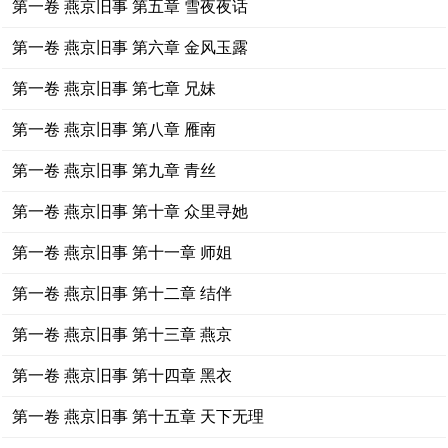
第一卷 燕京旧事 第五章 雪夜夜话
第一卷 燕京旧事 第六章 金风玉露
第一卷 燕京旧事 第七章 兄妹
第一卷 燕京旧事 第八章 雁南
第一卷 燕京旧事 第九章 青丝
第一卷 燕京旧事 第十章 众里寻她
第一卷 燕京旧事 第十一章 师姐
第一卷 燕京旧事 第十二章 结伴
第一卷 燕京旧事 第十三章 燕京
第一卷 燕京旧事 第十四章 黑衣
第一卷 燕京旧事 第十五章 天下无理