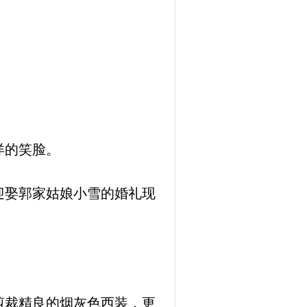
洋的笑脸。
迎娶郭家姑娘小雪的婚礼现
剪裁精良的烟灰色西装，更