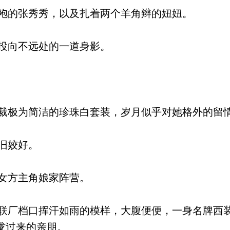
袍的张秀秀，以及扎着两个羊角辫的妞妞。
投向不远处的一道身影。
极为简洁的珍珠白套装，岁月似乎对她格外的留
旧姣好。
女方主角娘家阵营。
厂档口挥汗如雨的模样，大腹便便，一身名牌西
拢过来的亲朋。