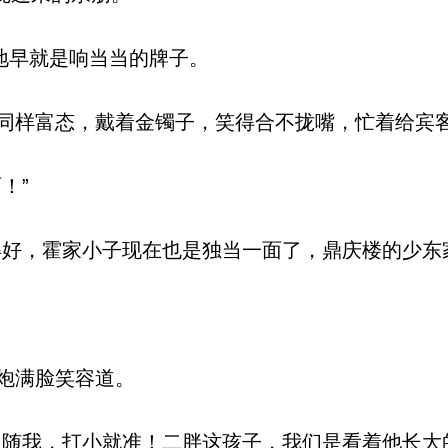
地早就是响当当的牌子。
样富态，戴着金镯子，笑得合不拢嘴，忙着给宾
！”
好，霍家小子现在也是独当一面了，鼎庆楼的少东
炮满脸笑容道。
随我，打小就准！二胖这孩子，我们是看着他长大