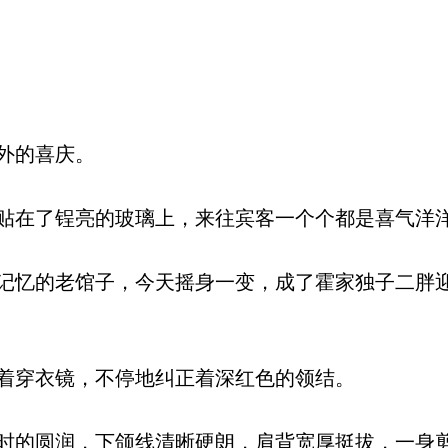
外的喜庆。
在了锃亮的玻璃上，来往宾客一个个都是喜气洋
忆的老馆子，今天摇身一变，成了霍家独子二胖
着穿衣镜，不停地纠正着深红色的领结。
的圆润，下颌线清晰硬朗，肩背宽厚挺拔，一身