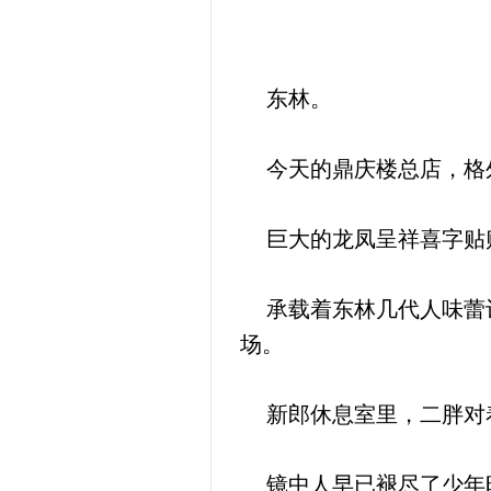
东林。
今天的鼎庆楼总店，格
巨大的龙凤呈祥喜字贴贴
承载着东林几代人味蕾记
场。
新郎休息室里，二胖对
镜中人早已褪尽了少年时