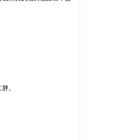
。
二胖。