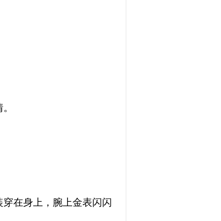
情。
装穿在身上，腕上金表闪闪