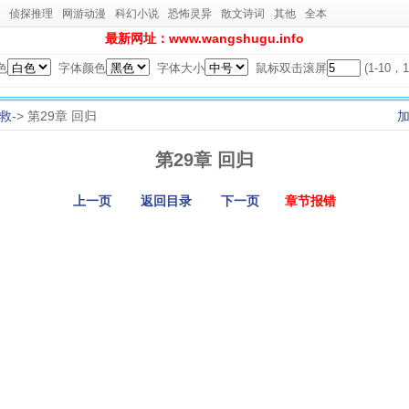
侦探推理
网游动漫
科幻小说
恐怖灵异
散文诗词
其他
全本
最新网址：www.wangshugu.info
色
字体颜色
字体大小
鼠标双击滚屏
(1-10
救
-> 第29章 回归
第29章 回归
上一页
返回目录
下一页
章节报错