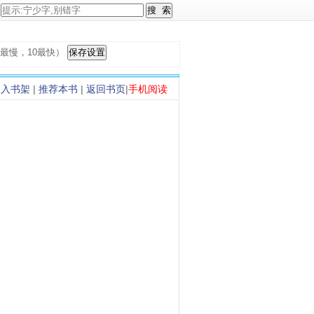
，1最慢，10最快）
加入书架
|
推荐本书
|
返回书页
|
手机阅读