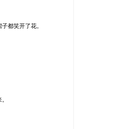
褶子都笑开了花。
来。