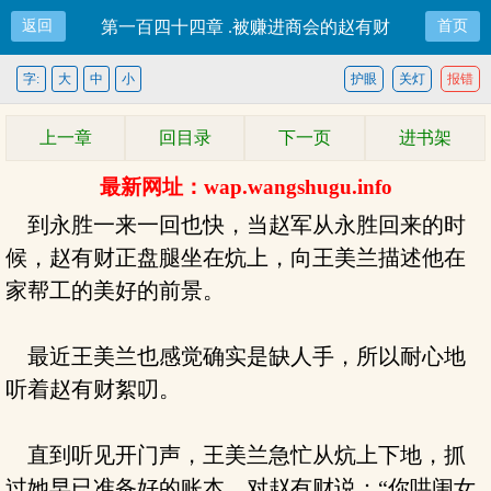
返回
第一百四十四章 .被赚进商会的赵有财
首页
字:
大
中
小
护眼
关灯
报错
上一章
回目录
下一页
进书架
最新网址：wap.wangshugu.info
到永胜一来一回也快，当赵军从永胜回来的时
候，赵有财正盘腿坐在炕上，向王美兰描述他在
家帮工的美好的前景。
最近王美兰也感觉确实是缺人手，所以耐心地
听着赵有财絮叨。
直到听见开门声，王美兰急忙从炕上下地，抓
过她早已准备好的账本，对赵有财说：“你哄闺女