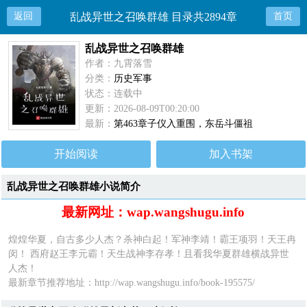
返回
乱战异世之召唤群雄 目录共2894章
首页
乱战异世之召唤群雄
作者：九霄落雪
分类：
历史军事
状态：连载中
更新：2026-08-09T00:20:00
最新：
第463章子仪入重围，东岳斗僵祖
开始阅读
加入书架
乱战异世之召唤群雄小说简介
最新网址：wap.wangshugu.info
煌煌华夏，自古多少人杰？杀神白起！军神李靖！霸王项羽！天王冉
闵！ 西府赵王李元霸！天生战神李存孝！且看我华夏群雄横战异世
人杰！
最新章节推荐地址：
http://wap.wangshugu.info/book-195575/