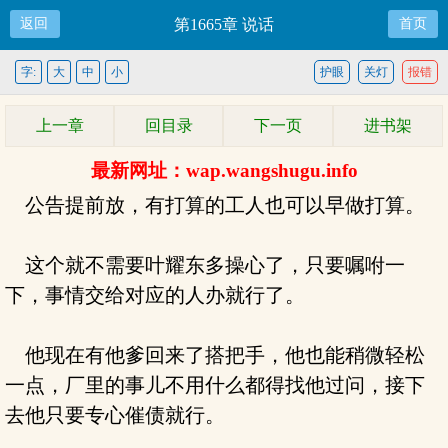
返回
第1665章 说话
首页
字:
大
中
小
护眼
关灯
报错
上一章
回目录
下一页
进书架
最新网址：wap.wangshugu.info
公告提前放，有打算的工人也可以早做打算。
这个就不需要叶耀东多操心了，只要嘱咐一
下，事情交给对应的人办就行了。
他现在有他爹回来了搭把手，他也能稍微轻松
一点，厂里的事儿不用什么都得找他过问，接下
去他只要专心催债就行。