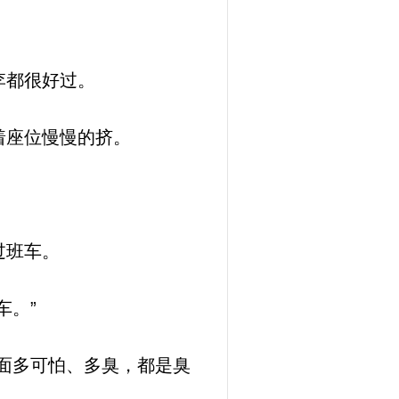
李都很好过。
着座位慢慢的挤。
过班车。
车。”
面多可怕、多臭，都是臭