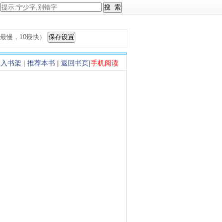
，1最慢，10最快）
加入书架
|
推荐本书
|
返回书页
|
手机阅读