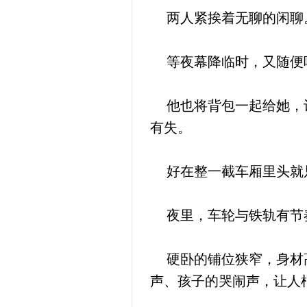
两人紧挨着无聊的闲聊
等夜幕降临时，又随便吃
他也将背包一起给她，让
有失。
好在整一截车厢里头就
夜里，车轮与铁轨有节奏
硬卧的铺位狭窄，身材高
声、孩子的哭闹声，让人