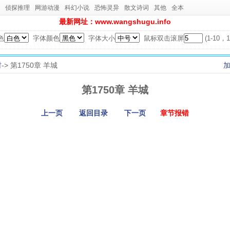
侦探推理
网游动漫
科幻小说
恐怖灵异
散文诗词
其他
全本
最新网址：www.wangshugu.info
色
字体颜色
字体大小
鼠标双击滚屏
(1-10
村
-> 第1750章 羊城
第1750章 羊城
上一页
返回目录
下一页
章节报错