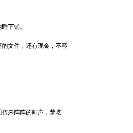
他睡下铺。
要的文件，还有现金，不容
厢传来阵阵的鼾声，梦呓