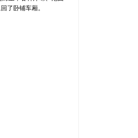
退回了卧铺车厢。
”