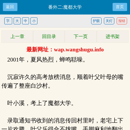
返回
番外二:魔都大学
首页
字:
大
中
小
护眼
关灯
报错
上一章
回目录
下一页
进书架
最新网址：wap.wangshugu.info
2001年，夏风热烈，蝉鸣聒噪。
沉寂许久的高考放榜消息，顺着叶父叶母的嘴
传遍了整座白沙村。
叶小溪，考上了魔都大学。
录取通知书收到的消息传回村里时，老宅上下
一片欢腾，叶父乐得合不拢嘴，手脚麻利地翻出