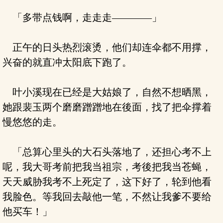
「多带点钱啊，走走走————」
正午的日头热烈滚烫，他们却连伞都不用撑，
兴奋的就直冲太阳底下跑了。
叶小溪现在已经是大姑娘了，自然不想晒黑，
她跟裴玉两个磨磨蹭蹭地在後面，找了把伞撑着
慢悠悠的走。
「总算心里头的大石头落地了，还担心考不上
呢，我大哥考前把我当祖宗，考後把我当苍蝇，
天天威胁我考不上死定了，这下好了，轮到他看
我脸色。等我回去敲他一笔，不然让我爹不要给
他买车！」