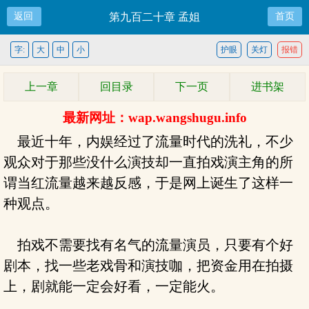
返回
第九百二十章 孟姐
首页
字:
大
中
小
护眼
关灯
报错
上一章
回目录
下一页
进书架
最新网址：wap.wangshugu.info
最近十年，内娱经过了流量时代的洗礼，不少
观众对于那些没什么演技却一直拍戏演主角的所
谓当红流量越来越反感，于是网上诞生了这样一
种观点。
拍戏不需要找有名气的流量演员，只要有个好
剧本，找一些老戏骨和演技咖，把资金用在拍摄
上，剧就能一定会好看，一定能火。