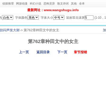
侦探推理
网游动漫
科幻小说
恐怖灵异
散文诗词
其他
全本
最新网址：www.wangshugu.info
色
字体颜色
字体大小
鼠标双击滚屏
(1-10
挂闷声发大财
-> 第762章种田文中的女主
第762章种田文中的女主
上一页
返回目录
下一页
章节报错