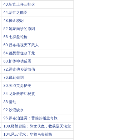
40.新官上任三把火
44.治世之能臣
48.摸金校尉
52.她蒙面纱的原因
56.七探盘蛇枪
60.吕布雄视天下武人
64.都想留住赵子龙
68.护体神功反震
72.远走他乡治情伤
76.说到做到
80.关羽英勇护美
84.龙象般若功秘笈
88.情劫
92.沙漠缺水
96.罗布泊迷雾：曹操的楼兰奇旅
魂
100.楼兰冒险：降龙伏魔，收获逆天法宝
104.风云汜水：华雄马失前蹄