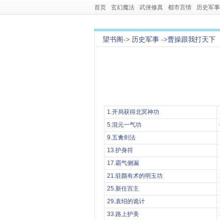
首页
玄幻魔法
武侠修真
都市言情
历史军事
望书阁
->
历史军事
->
曹操跟我打天下
1.开局获得北冥神功
5.混元一气功
9.五禽剑法
13.护身符
17.霸气侧漏
21.驻颜有术的明玉功
25.新任宫主
29.袁绍的诡计
33.路上护美