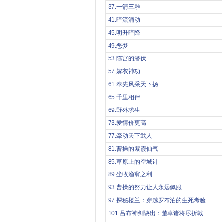
37.一箭三雕
41.暗流涌动
45.明升暗降
49.恶梦
53.陈宫的潜伏
57.嫁衣神功
61.奉先风采天下扬
65.千里相伴
69.野外求生
73.爱情价更高
77.牵动天下武人
81.曹操的紫霞仙气
85.草原上的空城计
89.坐收渔翁之利
93.曹操的努力让人永远佩服
97.探秘楼兰：穿越罗布泊的生死考验
101.吕布神剑诀出：董卓诸将尽折戟