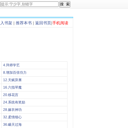
加入书架
|
推荐本书
|
返回书页
|
手机阅读
4.拜师学艺
8.增加百倍功力
12.天赋异禀
16.六指琴魔
20.移花宫
24.系统有奖励
28.嫁衣神功
32.柔情细心
36.瞒天过海