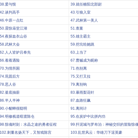
38.爱与恨
39.就任雒阳北部尉
42.谈判高手
43.引狼入室
46.中原一点红
47.武林第一美人
50.震惊庙堂江湖
51.查案
54.夜探血衣山谷
55.雄主霸主
58.武林大会
59.挖坑给她跳
62.人人皆妒吕奉先
63.上当了
66.着着遇险
67.曹贼成为昵称
70.为情所困
71.伤别离
74.巩固后方
75.又打又拉
78.恶人谷
79.离别钩
82.釜底抽薪
83.暴雨梨花针
86.半人半神
87.血路狂飙
90.小貂蝉很聪明
91.离间计
94.明修栈道暗渡陈仓
95.在炭炉中比拼内功
98.惊魂时刻：水晶之途的勇者征程
99.扦泥城与罗布泊：神秘交织的冒险惊
102.刺董名扬天下，又智戏陈宫
103.乱世风云：华雄刀下逞英豪