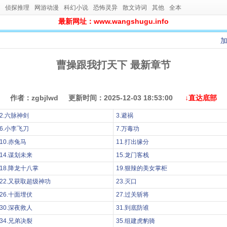
侦探推理
网游动漫
科幻小说
恐怖灵异
散文诗词
其他
全本
最新网址：www.wangshugu.info
曹操跟我打天下 最新章节
作者：zgbjlwd 更新时间：2025-12-03 18:53:00
↓直达底部
2.六脉神剑
3.避祸
6.小李飞刀
7.万毒功
10.赤兔马
11.打出缘分
14.谋划未来
15.龙门客栈
18.降龙十八掌
19.狠辣的美女掌柜
22.又获取超级神功
23.灭口
26.十面埋伏
27.过关斩将
30.深夜救人
31.到底防谁
34.兄弟决裂
35.组建虎豹骑