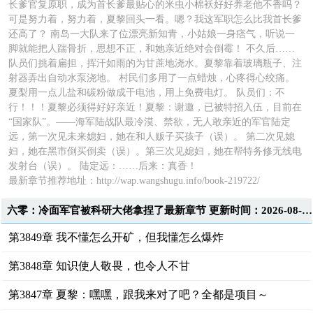
长爹官复原职，成为首长爹最贴心的米虫小棉袄好好养老他不香吗？
可是努力着，努力着，夏黎回头一看。嗯？我这军职怎么比我首长爹
还高了？ 南岛一大队来了位漂亮新知青，小姑娘一身痞气，听说一
脚就能把人踹骨折，思想不正，和她亲近绝对会倒霉！ 不久后……
队员们挑着扁担，挥汗如雨的为甘蔗地浇水。夏黎靠着玻璃瓶子、注
射器弄出自动水泵浇地。 村民们多用了一点蜡烛，心疼得心绞痛。
夏梨用一点儿盐和碳粉做成干电池，用上免费电灯。 队员们：不
行！！！夏黎必须得好好亲近！夏黎：谢邀，已被特招入伍，目前在
“国家队”。——海军陆战队最冷漠、禁欲，无人敢亲近的军官陆定
远，第一次见未来媳妇，她在和人贩子买孩子（误）。 第二次见媳
妇，她在黑市倒买倒卖（误）。第三次见媳妇，她在帮特务修无线电
发射台（误）。 陆定远：……后来：真香！
最新章节推荐地址：
http://wap.wangshugu.info/book-219722/
六零：冷面军官被科研大佬拿捏了最新章节 更新时间：2026-08-07T20:02:08
第3849章 我不懂怎么开矿，但我懂怎么爆炸
第3848章 知识使人敬畏，也令人不甘
第3847章 夏黎：嘿嘿，跟我来对了吧？全都是项目～