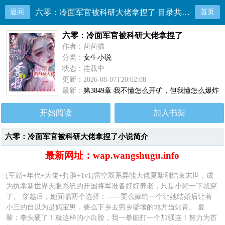
返回
六零：冷面军官被科研大佬拿捏了 目录共3836章
首页
六零：冷面军官被科研大佬拿捏了
作者：茴茴猫
分类：
女生小说
状态：连载中
更新：2026-08-07T20:02:08
最新：
第3849章 我不懂怎么开矿，但我懂怎么爆炸
开始阅读
加入书架
六零：冷面军官被科研大佬拿捏了小说简介
最新网址：wap.wangshugu.info
[军婚+年代+大佬+打脸+1v1]雷空双系异能大佬夏黎刚结束末世，成
为执掌新世界天眼系统的开国将军准备好好养老，只是小憩一下就穿
了。 穿越后，她面临两个选择：——要么嫁给一个让她结婚后让着
小三的自以为是妈宝男，要么下乡去穷乡僻壤的地方当知青。 夏
黎：拳头硬了！就这样的小白脸，我一拳能打一个加强连！努力为首