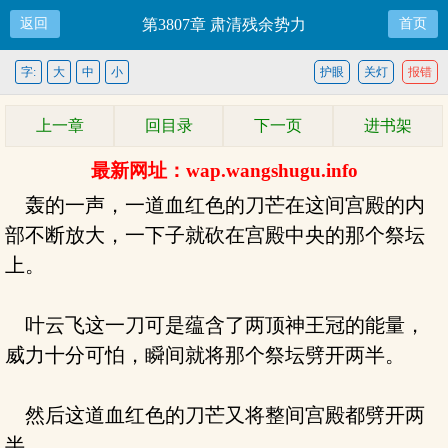
返回
第3807章 肃清残余势力
首页
字:
大
中
小
护眼
关灯
报错
上一章
回目录
下一页
进书架
最新网址：wap.wangshugu.info
轰的一声，一道血红色的刀芒在这间宫殿的内
部不断放大，一下子就砍在宫殿中央的那个祭坛
上。
叶云飞这一刀可是蕴含了两顶神王冠的能量，
威力十分可怕，瞬间就将那个祭坛劈开两半。
然后这道血红色的刀芒又将整间宫殿都劈开两
半。