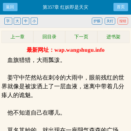
返回
第357章 红妖即是天灾
首页
字:
大
中
小
护眼
关灯
报错
上一章
回目录
下一页
进书架
最新网址：wap.wangshugu.info
血旗猎猎，大雨瓢泼。
姜守中茫然站在刺冷的大雨中，眼前残红的世
界就像是被泼洒上了一层血液，迷离中带着几分
瘆人的诡魅。
他不知道自己在哪儿。
莫名其妙的，就出现在一座阴气森森的广场