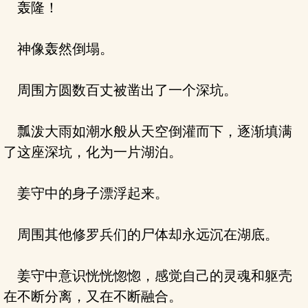
轰隆！
神像轰然倒塌。
周围方圆数百丈被凿出了一个深坑。
瓢泼大雨如潮水般从天空倒灌而下，逐渐填满
了这座深坑，化为一片湖泊。
姜守中的身子漂浮起来。
周围其他修罗兵们的尸体却永远沉在湖底。
姜守中意识恍恍惚惚，感觉自己的灵魂和躯壳
在不断分离，又在不断融合。