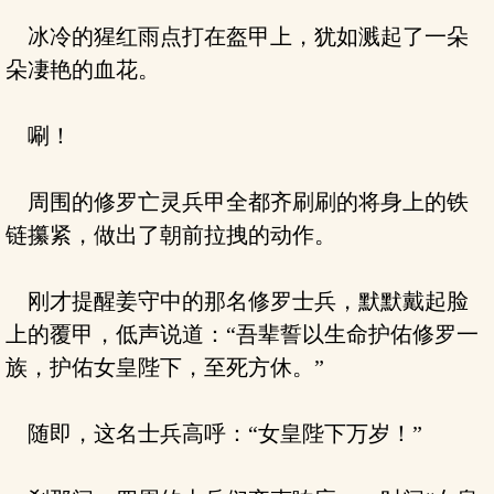
冰冷的猩红雨点打在盔甲上，犹如溅起了一朵
朵凄艳的血花。
唰！
周围的修罗亡灵兵甲全都齐刷刷的将身上的铁
链攥紧，做出了朝前拉拽的动作。
刚才提醒姜守中的那名修罗士兵，默默戴起脸
上的覆甲，低声说道：“吾辈誓以生命护佑修罗一
族，护佑女皇陛下，至死方休。”
随即，这名士兵高呼：“女皇陛下万岁！”