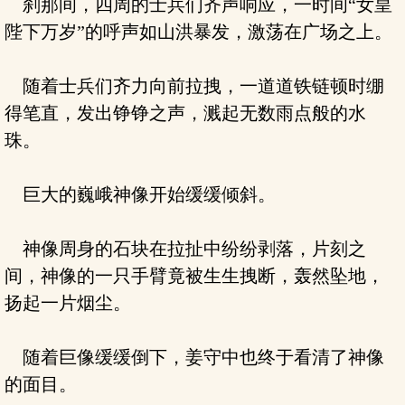
刹那间，四周的士兵们齐声响应，一时间“女皇
陛下万岁”的呼声如山洪暴发，激荡在广场之上。
随着士兵们齐力向前拉拽，一道道铁链顿时绷
得笔直，发出铮铮之声，溅起无数雨点般的水
珠。
巨大的巍峨神像开始缓缓倾斜。
神像周身的石块在拉扯中纷纷剥落，片刻之
间，神像的一只手臂竟被生生拽断，轰然坠地，
扬起一片烟尘。
随着巨像缓缓倒下，姜守中也终于看清了神像
的面目。