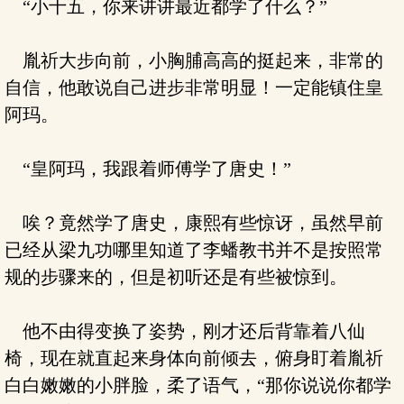
“小十五，你来讲讲最近都学了什么？”
胤祈大步向前，小胸脯高高的挺起来，非常的
自信，他敢说自己进步非常明显！一定能镇住皇
阿玛。
“皇阿玛，我跟着师傅学了唐史！”
唉？竟然学了唐史，康熙有些惊讶，虽然早前
已经从梁九功哪里知道了李蟠教书并不是按照常
规的步骤来的，但是初听还是有些被惊到。
他不由得变换了姿势，刚才还后背靠着八仙
椅，现在就直起来身体向前倾去，俯身盯着胤祈
白白嫩嫩的小胖脸，柔了语气，“那你说说你都学