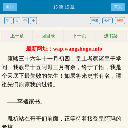
返回
15 第 15 章
首页
字:
大
中
小
护眼
关灯
报错
上一章
回目录
下一页
进书架
最新网址：wap.wangshugu.info
康熙三十六年十一月初四，皇上考察诸皇子学
问，我教导十五阿哥三月有余，终于了悟，我是
个天底下最失败的先生！如果将来史书有名，请
祖先们原谅我的过错。
-----李蟠家书。
胤祈站在哥哥们前面，正等待着接受皇阿玛的
考校。