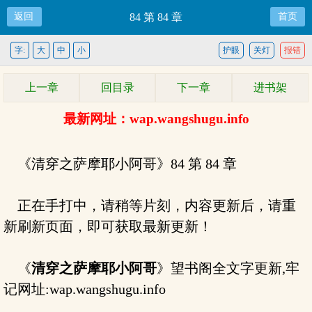
返回
84 第 84 章
首页
字:
大
中
小
护眼
关灯
报错
上一章
回目录
下一章
进书架
最新网址：wap.wangshugu.info
《清穿之萨摩耶小阿哥》84 第 84 章
正在手打中，请稍等片刻，内容更新后，请重
新刷新页面，即可获取最新更新！
《
清穿之萨摩耶小阿哥
》望书阁全文字更新,牢
记网址:wap.wangshugu.info