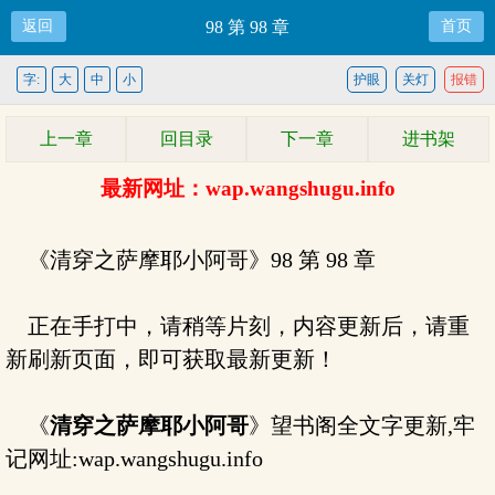
返回
98 第 98 章
首页
字:
大
中
小
护眼
关灯
报错
上一章
回目录
下一章
进书架
最新网址：wap.wangshugu.info
《清穿之萨摩耶小阿哥》98 第 98 章
正在手打中，请稍等片刻，内容更新后，请重
新刷新页面，即可获取最新更新！
《
清穿之萨摩耶小阿哥
》望书阁全文字更新,牢
记网址:wap.wangshugu.info