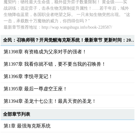
魔契约：牺牲最大生命值，额外提升弈子数量限制！ 黄金级——实
战训练：选定弈子，击杀生物无限制提升属性！......若干年后，域外
生物降临蓝星，各国职业者绝望之际。 一只未知生物突然出现。 “这
一击，承载数十万魔物的威力，你挡得住吗？”
最新章节推荐地址：
http://wap.wangshugu.info/book-228587/
全民：召唤师弱？开局觉醒海克斯系统！最新章节 更新时间：2025-12-03T
第1398章 有资格成为父亲对手的强者！
第1397章 我看你就不错，要不要当我的召唤兽！
第1396章 李悦寻宠记！
第1395章 最后一尊虚空王座！
第1394章 圣龙十七公主！最具天资的圣龙！
全部章节列表
第1章 最强海克斯系统