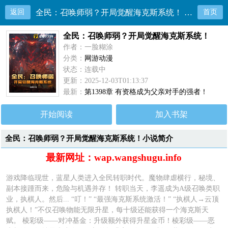
返回
全民：召唤师弱？开局觉醒海克斯系统！ 目录共1398章
首页
全民：召唤师弱？开局觉醒海克斯系统！
作者：一脸糊涂
分类：
网游动漫
状态：连载中
更新：2025-12-03T01:13:37
最新：
第1398章 有资格成为父亲对手的强者！
开始阅读
加入书架
全民：召唤师弱？开局觉醒海克斯系统！小说简介
最新网址：wap.wangshugu.info
游戏降临现世，蓝星人类进入全民转职时代。魔物肆虐横行，秘境、
副本接踵而来，危险与机遇并存！ 转职当天，李遥成为A级召唤类职
业，执棋人。然后... “叮！” “最强海克斯系统激活！” “执棋人→云顶
执棋人！”不仅召唤物能无限升星，每十级还能获得一个海克斯天
赋。 棱彩级——对冲基金：升级额外获得升星金币！棱彩级——恶