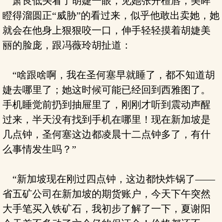
萧良低头看了胡婕一眼，见她张开檀唇，美眸
瞪得溜圆正“威胁”的看过来，似乎他敢出卖她，她
就会在他身上狠狠咬一口，伸手轻轻摸着胡婕美
丽的脸庞，跟冯薇玲胡扯道：
“啥跟啥啊，我在圣何塞早就睡了，都不知道胡
婕去哪里了；她这时候可能已经回到西雅图了。
手机睡觉前扔到抽屉里了，刚刚才听到震动声醒
过来，半天没有找到手机在哪里！现在新加坡是
几点钟，圣何塞这边都凌晨十二点钟多了，有什
么事情发生吗？”
“新加坡现在刚过四点钟，这边都快炸锅了——
省五矿公司在新加坡的期货账户，今天下午突然
大手笔买入铁矿石，我初步了解了一下，夏谢阳