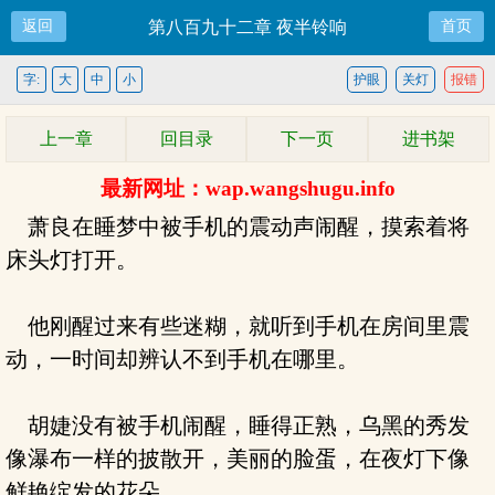
返回
第八百九十二章 夜半铃响
首页
字:
大
中
小
护眼
关灯
报错
上一章
回目录
下一页
进书架
最新网址：wap.wangshugu.info
萧良在睡梦中被手机的震动声闹醒，摸索着将
床头灯打开。
他刚醒过来有些迷糊，就听到手机在房间里震
动，一时间却辨认不到手机在哪里。
胡婕没有被手机闹醒，睡得正熟，乌黑的秀发
像瀑布一样的披散开，美丽的脸蛋，在夜灯下像
鲜艳绽发的花朵。