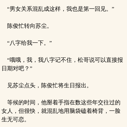
“男女关系混乱成这样，我也是第一回见。”
陈俊忙转向苏尘。
“八字给我一下。”
“哦哦，我，我八字记不住，松哥说可以直接报
日期对吧？”
见苏尘点头，陈俊忙将生日报出。
等候的时间，他掰着手指在数这些年交往过的
女人，但很快，就混乱地用脑袋磕着椅背，一脸
生无可恋。