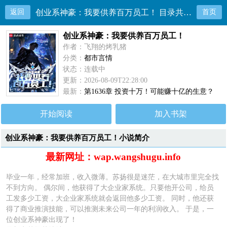
返回
创业系神豪：我要供养百万员工！ 目录共1637章
首页
创业系神豪：我要供养百万员工！
作者：飞翔的烤乳猪
分类：
都市言情
状态：连载中
更新：2026-08-09T22:28:00
最新：
第1636章 投资十万！可能赚十亿的生意？
开始阅读
加入书架
创业系神豪：我要供养百万员工！小说简介
最新网址：wap.wangshugu.info
毕业一年，经常加班，收入微薄。苏扬很是迷茫，在大城市里完全找
不到方向。 偶尔间，他获得了大企业家系统。只要他开公司，给员
工发多少工资，大企业家系统就会返回他多少工资。 同时，他还获
得了商业推演技能，可以推测未来公司一年的利润收入。 于是，一
位创业系神豪出现了！