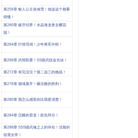
第256章 鲛人公主洛倾雪！他连这个都看
得懂！
第260章 破开结界！水晶海龙兽去樱花
国！
！
第264章 打情骂俏！少年将军许秋！
第268章 武馆联赛！SS级武技金光诀！
第272章 有完没完？接二连三的挑战！
第276章 领域展开！碾压般的胜利！
第280章 我怎么感觉你比我更清楚！
第284章 沉睡的雷龙！欺负拜尔！
第288章 SSS级武魂之上的存在！没脸的
琼霄女帝！