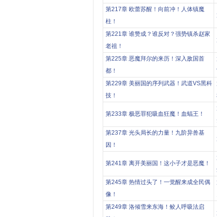
第217章 欧蕾苏醒！向前冲！人体镇魔
柱！
第221章 谁赞成？谁反对？强势镇杀赵家
老祖！
第225章 恶魔拜尔的来历！深入敌国首
都！
第229章 美丽国的序列武器！武道VS黑科
技！
第233章 极恶罪犯吸血狂魔！血蝠王！
第237章 光头局长的力量！九阶异兽基
因！
第241章 离开美丽国！这小子才是恶魔！
第245章 热情过头了！一觉醒来成全民偶
像！
第249章 洛倾雪来东海！鲛人呼吸法启