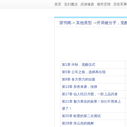
首页
玄幻魔法
武侠修真
都市言情
历史军事
望书阁
->
其他类型
->
开局被分手，觉
第1章 许秋，觉醒仪式
第5章 公车之狼，选择再出现
第9章 各方势力的拉拢
第13章 异兽来袭，抉择
第17章 仙人托日月图，一阶上品武者
第21章 魅力果实的效果！你们不用来上
课了！
第25章 欧蕾的第二次测试
第29章 张云杰的挑衅