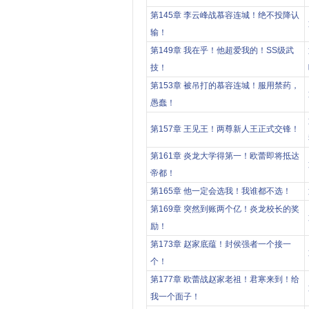
第145章 李云峰战慕容连城！绝不投降认
输！
第149章 我在乎！他超爱我的！SS级武
技！
第153章 被吊打的慕容连城！服用禁药，
愚蠢！
第157章 王见王！两尊新人王正式交锋！
第161章 炎龙大学得第一！欧蕾即将抵达
帝都！
第165章 他一定会选我！我谁都不选！
第169章 突然到账两个亿！炎龙校长的奖
励！
第173章 赵家底蕴！封侯强者一个接一
个！
第177章 欧蕾战赵家老祖！君寒来到！给
我一个面子！