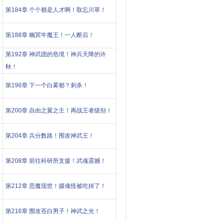
第184章 个个都是人才啊！取忘川草！
第188章 幽冥牛魔王！一人断后！
第192章 神武团的危境！神兵天降的许
秋！
第196章 下一个白雾都？刺杀！
第200章 自由之翼之主！再战王者级别！
第204章 兵分数路！围攻神武王！
第208章 前往科研所支援！武魂震撼！
第212章 恶魔现世！摄魂怪被吃掉了！
第216章 围攻苍白男子！神武之光！