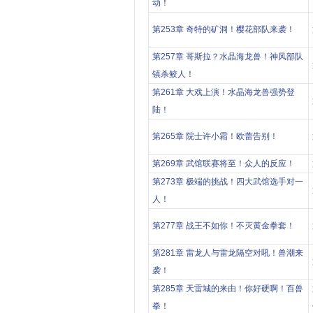
动！
第253章 奇特的矿洞！樱花部队来袭！
第257章 哥斯拉？水晶海龙兽！神风部队
镇杀鲛人！
第261章 大戏上演！水晶海龙兽强势登
陆！
第265章 院士许小霜！欧蕾告别！
第269章 武馆联赛将至！众人的反应！
第273章 极端的挑战！四大武馆选手对一
人！
第277章 战王不如你！不灭黄金拳套！
第281章 雷龙人与雷龙隔空对吼！兽潮来
袭！
第285章 天雷城的来由！你好硬啊！百兽
拳！