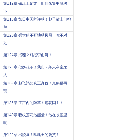
第112章 碾压王豹龙，咱们来集中解决一
下！
第116章 如日中天的许秋！赵子敬上门挑
衅！
第120章 强大的不死地狱凤凰！你不对
劲！
第124章 找茬？对战李山河！
第128章 他多想杀了我们？杀人夺宝之
人！
第132章 赵飞鸿的真正身份！鬼麒麟再
现！
第136章 王宫内的陵墓！莲花国主！
第140章 吸收莲花池能量！他在坟墓里
呢！
第144章 出陵墓！幽魂王的赞赏！