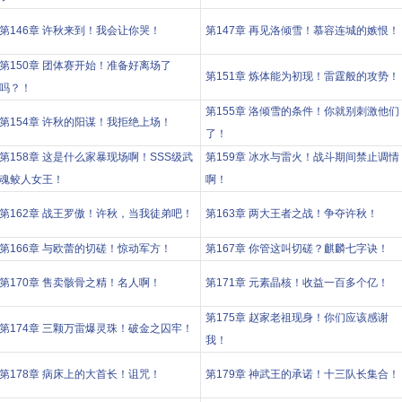
第146章 许秋来到！我会让你哭！
第147章 再见洛倾雪！慕容连城的嫉恨！
第150章 团体赛开始！准备好离场了
第151章 炼体能为初现！雷霆般的攻势！
吗？！
第155章 洛倾雪的条件！你就别刺激他们
第154章 许秋的阳谋！我拒绝上场！
了！
第158章 这是什么家暴现场啊！SSS级武
第159章 冰水与雷火！战斗期间禁止调情
魂鲛人女王！
啊！
第162章 战王罗傲！许秋，当我徒弟吧！
第163章 两大王者之战！争夺许秋！
第166章 与欧蕾的切磋！惊动军方！
第167章 你管这叫切磋？麒麟七字诀！
第170章 售卖骸骨之精！名人啊！
第171章 元素晶核！收益一百多个亿！
第175章 赵家老祖现身！你们应该感谢
第174章 三颗万雷爆灵珠！破金之囚牢！
我！
第178章 病床上的大首长！诅咒！
第179章 神武王的承诺！十三队长集合！