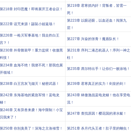
第219章 君寒抓内奸！背叛者，皆需一
第218章 封印恶魔！即将展开王者会议！
死！
第223章 以眼还眼，以血还血！闯第九
第222章 诅咒来源！鼹鼠小姐返场！
层！
第226章 一枪灭军事基地！我去炸白王
第227章 兴奋的张青！魔盾队长！
宫？！
第230章 外骨骼装甲！重力监狱！收缴黑
第231章 序列二液态机器人！序列一神之
科技！
柱！
第234章 血海不绝！我便不死！那我也展
第235章 席尔特出手！让你们一败涂地！
开领域！
第238章 白王宫灰飞烟灭！秘密武器！
第239章 君寒真正的实力！剑皇的剑！
第242章 东海基地的紧急军情！蓝电龙
第243章 林傲激战蓝电龙鳗！他在享受电
鳗！
流！
第246章 又有异兽来袭！海中限制！小宝
第247章 查找原因！樱花国的潜水艇！
贝我来了！
第250章 你别臭美了！深海之主洛倾雪！
第251章 杀月代头王者！肚子里的蛔虫！