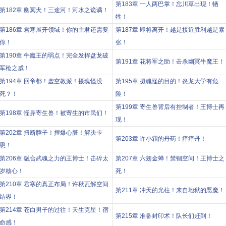
第183章 一人两巴掌！忘川草出现！牺
第182章 幽冥犬！三途河！河水之诡谲！
牲！
第186章 君寒展开领域！你的主君还需要
第187章 即将离开！越是接近胜利越是紧
你！
张！
第190章 牛魔王的弱点！完全发挥盘龙破
第191章 花将军之助！击杀幽冥牛魔王！
军枪之威！
第194章 回帝都！虚空教派！摄魂怪没
第195章 摄魂怪的目的！炎龙大学有危
死？！
险！
第199章 寄生兽背后有控制者！王博士再
第198章 怪异寄生兽！被寄生的市民们！
现！
第202章 扭断脖子！捏爆心脏！解决卡
第203章 许小霜的丹药！痒痒丹！
恩！
第206章 融合武魂之力的王博士！击碎太
第207章 六翅金蝉！禁锢空间！王博士之
岁核心！
死！
第210章 君寒的真正布局！许秋瓦解空间
第211章 冲天的光柱！来自地狱的恶魔！
结界！
第214章 苍白男子的过往！天生克星！宿
第215章 准备封印术！队长们赶到！
命感！