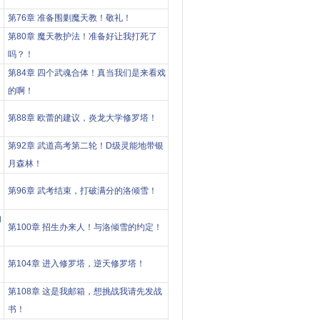
第76章 准备围剿魔天教！敬礼！
第80章 魔天教护法！准备好让我打死了
吗？！
第84章 四个武魂合体！真当我们是来看戏
的啊！
第88章 欧蕾的建议，炎龙大学修罗塔！
第92章 武道高考第二轮！D级灵能地带银
月森林！
第96章 武考结束，打破满分的洛倾雪！
的
第100章 招生办来人！与洛倾雪的约定！
第104章 进入修罗塔，逆天修罗塔！
第108章 这是我邮箱，想挑战我请先发战
书！