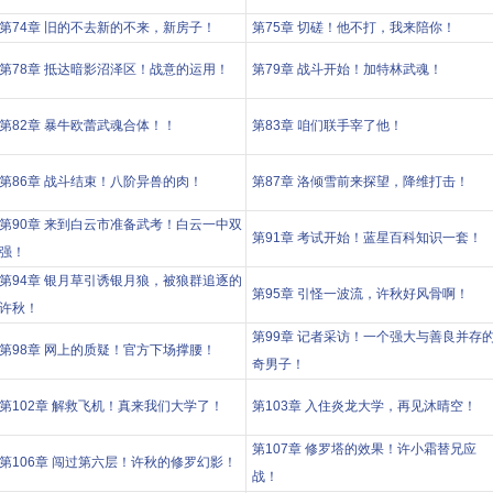
第74章 旧的不去新的不来，新房子！
第75章 切磋！他不打，我来陪你！
第78章 抵达暗影沼泽区！战意的运用！
第79章 战斗开始！加特林武魂！
第82章 暴牛欧蕾武魂合体！！
第83章 咱们联手宰了他！
第86章 战斗结束！八阶异兽的肉！
第87章 洛倾雪前来探望，降维打击！
第90章 来到白云市准备武考！白云一中双
第91章 考试开始！蓝星百科知识一套！
强！
第94章 银月草引诱银月狼，被狼群追逐的
第95章 引怪一波流，许秋好风骨啊！
许秋！
第99章 记者采访！一个强大与善良并存
第98章 网上的质疑！官方下场撑腰！
奇男子！
第102章 解救飞机！真来我们大学了！
第103章 入住炎龙大学，再见沐晴空！
第107章 修罗塔的效果！许小霜替兄应
第106章 闯过第六层！许秋的修罗幻影！
战！