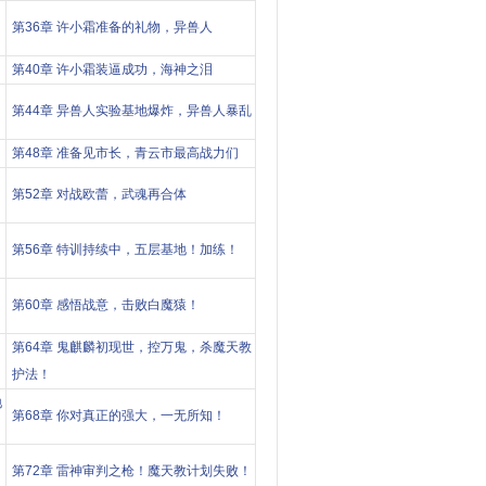
第36章 许小霜准备的礼物，异兽人
第40章 许小霜装逼成功，海神之泪
第44章 异兽人实验基地爆炸，异兽人暴乱
第48章 准备见市长，青云市最高战力们
第52章 对战欧蕾，武魂再合体
第56章 特训持续中，五层基地！加练！
第60章 感悟战意，击败白魔猿！
第64章 鬼麒麟初现世，控万鬼，杀魔天教
护法！
地
第68章 你对真正的强大，一无所知！
第72章 雷神审判之枪！魔天教计划失败！