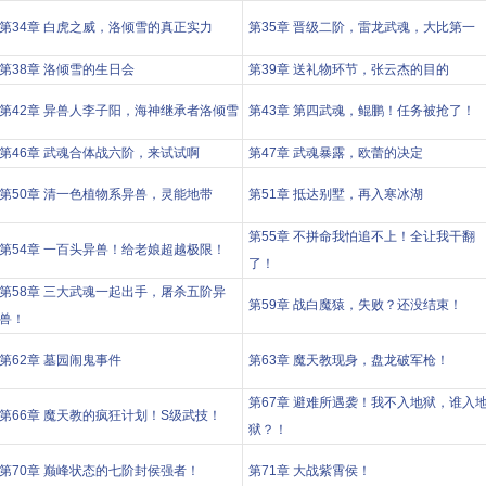
第34章 白虎之威，洛倾雪的真正实力
第35章 晋级二阶，雷龙武魂，大比第一
第38章 洛倾雪的生日会
第39章 送礼物环节，张云杰的目的
第42章 异兽人李子阳，海神继承者洛倾雪
第43章 第四武魂，鲲鹏！任务被抢了！
第46章 武魂合体战六阶，来试试啊
第47章 武魂暴露，欧蕾的决定
第50章 清一色植物系异兽，灵能地带
第51章 抵达别墅，再入寒冰湖
第55章 不拼命我怕追不上！全让我干翻
第54章 一百头异兽！给老娘超越极限！
了！
第58章 三大武魂一起出手，屠杀五阶异
第59章 战白魔猿，失败？还没结束！
兽！
第62章 墓园闹鬼事件
第63章 魔天教现身，盘龙破军枪！
第67章 避难所遇袭！我不入地狱，谁入
第66章 魔天教的疯狂计划！S级武技！
狱？！
第70章 巅峰状态的七阶封侯强者！
第71章 大战紫霄侯！