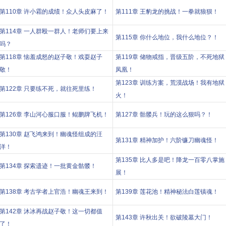
第110章 许小霜的成绩！众人头皮麻了！
第111章 王豹龙的挑战！一拳就狼狈！
第114章 一人群殴一群人！老师们要上来
第115章 你什么地位，我什么地位？！
吗？
第118章 恼羞成怒的赵子敬！戏耍赵子
第119章 储物戒指，晋级五阶，不死地狱
敬！
凤凰！
第123章 训练方案，荒漠战场！我有地狱
第122章 只要练不死，就往死里练！
火！
第126章 李山河心服口服！鲲鹏牌飞机！
第127章 骷髅兵！玩的这么狠吗？！
第130章 赵飞鸿来到！幽魂怪组成的汪
第131章 精神加护！六阶镰刀幽魂怪！
洋！
第135章 比人多是吧！降龙一百零八掌施
第134章 探索遗迹！一批黄金骷髅！
展！
第138章 考古学者上官浩！幽魂王来到！
第139章 莲花池！精神秘法白莲镇魂！
第142章 沐冰再战赵子敬！这一切都值
第143章 许秋出关！欲破陵墓大门！
了！