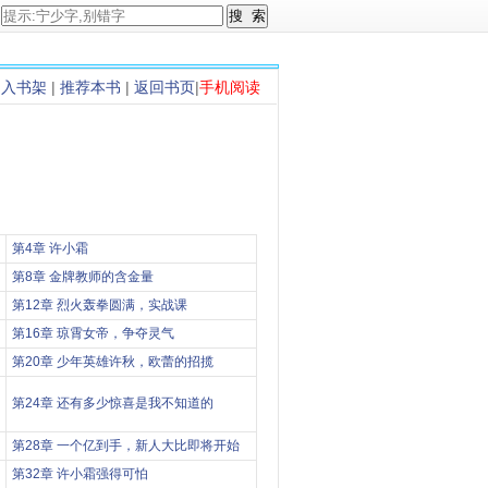
加入书架
|
推荐本书
|
返回书页
|
手机阅读
第4章 许小霜
第8章 金牌教师的含金量
第12章 烈火轰拳圆满，实战课
第16章 琼霄女帝，争夺灵气
第20章 少年英雄许秋，欧蕾的招揽
第24章 还有多少惊喜是我不知道的
第28章 一个亿到手，新人大比即将开始
第32章 许小霜强得可怕