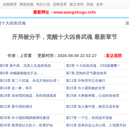
侦探推理
网游动漫
科幻小说
恐怖灵异
散文诗词
其他
全本
最新网址：www.wangshugu.info
醒十大凶兽武魂
开局被分手，觉醒十大凶兽武魂 最新章节
作者：上官素 更新时间：2026-08-08 22:02:27
↓直达底部
第2章 典中典，完美人生选择系统
第3章 十大凶兽武魂，SSS级饕餮！
第6章 你喊破喉咙也不会……
第7章 恐怖的灵气吸收效率
第10章 第二个武魂，杀伐天地的白虎！
第11章 许秋同学正在修行
第14章 这一拳，帅不
第15章 许小霜和她的女帝
第18章 洛倾雪的挑战，先给我揉揉肩
第19章 火拳败神凰，心动的洛倾雪
第22章 暴牛团的测试
第23章 加入暴牛团，购买兵器长枪
第26章 许小霜的嘲讽侮辱性极强
第27章 一个亿，给我放开老板
第30章 紫霄侯以大欺小，欧蕾护短
第31章 原来你这么关心我，八强赛开始