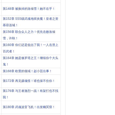
第148章 被换掉的洛倾雪！她不在乎！
第152章 SSS级武魂地狱炎魔！皇者之资
慕容连城！
第156章 联合众人之力！优先击败洛倾
雪，许秋！
第160章 你们还是低估了我！一人击溃上
百武者！
第164章 她是修罗塔之王！继续你个大头
鬼！
第168章 欧蕾的领域！赵小芸出事！
第172章 再见摄魂怪！谁也保不住你！
第176章 与王者激烈一战！有架打也不找
我！
第180章 武魂波音飞机！出发幽冥窟！