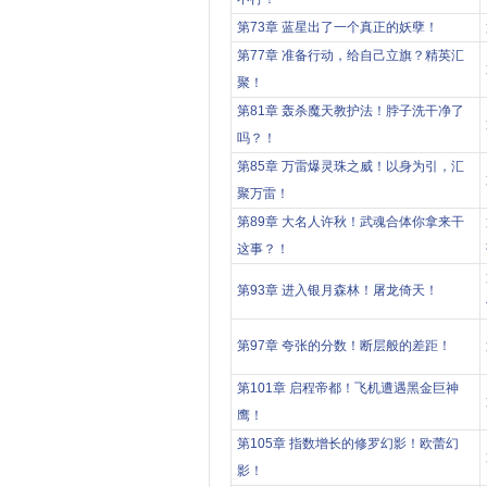
第73章 蓝星出了一个真正的妖孽！
第77章 准备行动，给自己立旗？精英汇
聚！
第81章 轰杀魔天教护法！脖子洗干净了
吗？！
第85章 万雷爆灵珠之威！以身为引，汇
聚万雷！
第89章 大名人许秋！武魂合体你拿来干
这事？！
第93章 进入银月森林！屠龙倚天！
第97章 夸张的分数！断层般的差距！
第101章 启程帝都！飞机遭遇黑金巨神
鹰！
第105章 指数增长的修罗幻影！欧蕾幻
影！