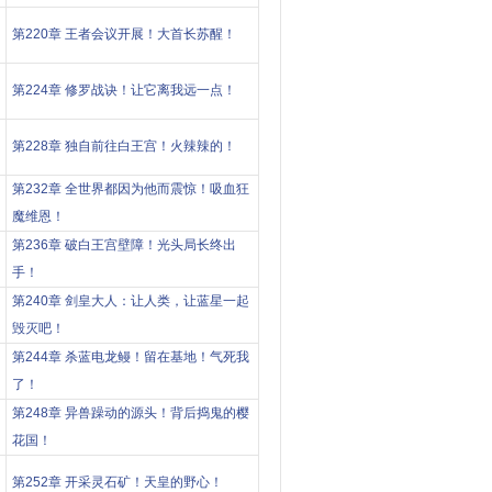
第220章 王者会议开展！大首长苏醒！
第224章 修罗战诀！让它离我远一点！
第228章 独自前往白王宫！火辣辣的！
第232章 全世界都因为他而震惊！吸血狂
魔维恩！
第236章 破白王宫壁障！光头局长终出
手！
第240章 剑皇大人：让人类，让蓝星一起
毁灭吧！
第244章 杀蓝电龙鳗！留在基地！气死我
了！
第248章 异兽躁动的源头！背后捣鬼的樱
花国！
第252章 开采灵石矿！天皇的野心！