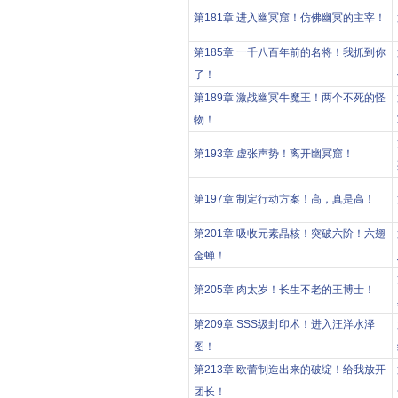
第181章 进入幽冥窟！仿佛幽冥的主宰！
第185章 一千八百年前的名将！我抓到你
了！
第189章 激战幽冥牛魔王！两个不死的怪
物！
第193章 虚张声势！离开幽冥窟！
第197章 制定行动方案！高，真是高！
第201章 吸收元素晶核！突破六阶！六翅
金蝉！
第205章 肉太岁！长生不老的王博士！
第209章 SSS级封印术！进入汪洋水泽
图！
第213章 欧蕾制造出来的破绽！给我放开
团长！