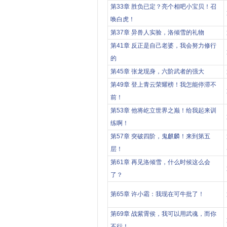
第33章 胜负已定？亮个相吧小宝贝！召
唤白虎！
第37章 异兽人实验，洛倾雪的礼物
第41章 反正是自己老婆，我会努力修行
的
第45章 张龙现身，六阶武者的强大
第49章 登上青云荣耀榜！我怎能停滞不
前！
第53章 他将屹立世界之巅！给我起来训
练啊！
第57章 突破四阶，鬼麒麟！来到第五
层！
第61章 再见洛倾雪，什么时候这么会
了？
第65章 许小霜：我现在可牛批了！
第69章 战紫霄侯，我可以用武魂，而你
不行！