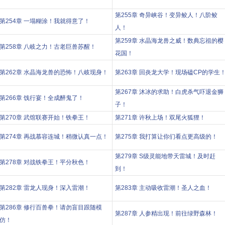
第255章 奇异峡谷！变异鲛人！八阶鲛
第254章 一塌糊涂！我就得意了！
人！
第259章 水晶海龙兽之威！数典忘祖的樱
第258章 八岐之力！古老巨兽苏醒！
花国！
第262章 水晶海龙兽的恐怖！八岐现身！
第263章 回炎龙大学！现场磕CP的学生
第267章 沐冰的求助！白虎杀气吓退金狮
第266章 饯行宴！全成醉鬼了！
子！
第270章 武馆联赛开始！铁拳王！
第271章 许秋上场！双尾火狐狸！
第274章 再战慕容连城！稍微认真一点！
第275章 我打算让你们看点更高级的！
第279章 S级灵能地带天雷城！及时赶
第278章 对战铁拳王！平分秋色！
到！
第282章 雷龙人现身！深入雷潮！
第283章 主动吸收雷潮！圣人之血！
第286章 修行百兽拳！请勿盲目跟随模
第287章 人参精出现！前往绿野森林！
仿！