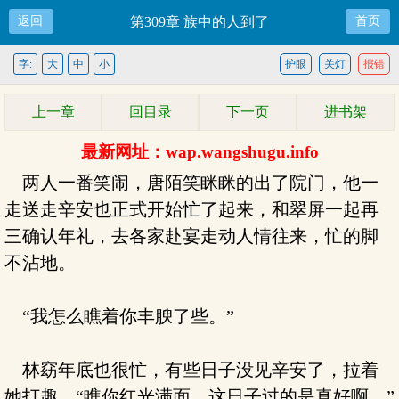
返回
第309章 族中的人到了
首页
字:
大
中
小
护眼
关灯
报错
上一章
回目录
下一页
进书架
最新网址：wap.wangshugu.info
两人一番笑闹，唐陌笑眯眯的出了院门，他一
走送走辛安也正式开始忙了起来，和翠屏一起再
三确认年礼，去各家赴宴走动人情往来，忙的脚
不沾地。
“我怎么瞧着你丰腴了些。”
林窈年底也很忙，有些日子没见辛安了，拉着
她打趣，“瞧你红光满面，这日子过的是真好啊。”