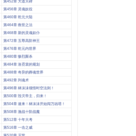
第452章 大道天碑
第456章 灵魂奴役
第460章 乾元大陆
第464章 救世之法
第468章 新的灵魂奴仆
第472章 五尊高阶神王
第476章 乾元内世界
第480章 惨烈厮杀
第484章 洛霓裳的规划
第488章 奇异的葬魂世界
第492章 列魂术
第496章 林沫沫领悟时空法则！
第500章 毁灭帝主，归来！
第504章 速来！林沫沫开始闯万凶塔！
第508章 激战十阶战魔
第512章 十年大考
第516章 一击之威
第520章 灭世