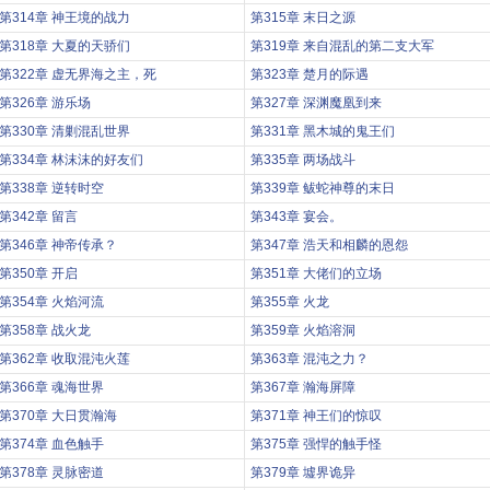
第314章 神王境的战力
第315章 末日之源
第318章 大夏的天骄们
第319章 来自混乱的第二支大军
第322章 虚无界海之主，死
第323章 楚月的际遇
第326章 游乐场
第327章 深渊魔凰到来
第330章 清剿混乱世界
第331章 黑木城的鬼王们
第334章 林沫沫的好友们
第335章 两场战斗
第338章 逆转时空
第339章 鲅蛇神尊的末日
第342章 留言
第343章 宴会。
第346章 神帝传承？
第347章 浩天和相麟的恩怨
第350章 开启
第351章 大佬们的立场
第354章 火焰河流
第355章 火龙
第358章 战火龙
第359章 火焰溶洞
第362章 收取混沌火莲
第363章 混沌之力？
第366章 魂海世界
第367章 瀚海屏障
第370章 大日贯瀚海
第371章 神王们的惊叹
第374章 血色触手
第375章 强悍的触手怪
第378章 灵脉密道
第379章 墟界诡异