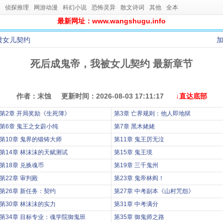
侦探推理
网游动漫
科幻小说
恐怖灵异
散文诗词
其他
全本
最新网址：www.wangshugu.info
被女儿契约
死后成鬼帝，我被女儿契约 最新章节
作者：末蚀 更新时间：2026-08-03 17:11:17
↓直达底部
第2章 开局奖励《生死簿》
第3章 亡界规则：他人即地狱
第6章 鬼王之女蔚小纯
第7章 黑木姥姥
第10章 鬼界的锻铸大师
第11章 鬼王厉无泣
第14章 林沫沫的天赋测试
第15章 鬼王境
第18章 兑换魂币
第19章 三千鬼州
第22章 审判殿
第23章 鬼帝林阎！
第26章 新任务：契约
第27章 中考副本《山村咒怨》
第30章 林沫沫的实力
第31章 中考满分
第34章 目标专业：魂学院御鬼班
第35章 御鬼师之路