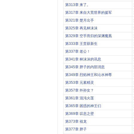
第313章 来了。
第317章 来自大荒世界的援军
第321章 楚月出手
第325章 再见林沫沫
第329章 空手而归的深渊魔凰
第333章 王贲获新生
第337章 老公！
第341章 林沫沫的讯息
第345章 胖子的内部消息
第349章 烈焰神王和沁水神尊
第353章 元素精灵
第357章 外孙女？
第361章 混沌火莲
第365章 困惑的神王们
第369章 叹息之壁
第373章 祖龙
第377章 胖子