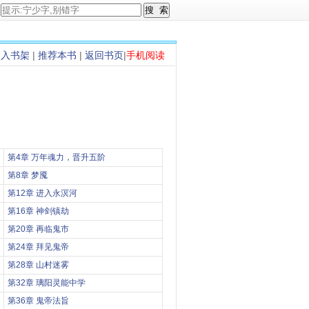
加入书架
|
推荐本书
|
返回书页
|
手机阅读
第4章 万年魂力，晋升五阶
第8章 梦魇
第12章 进入永溟河
第16章 神剑镇劫
第20章 再临鬼市
第24章 拜见鬼帝
第28章 山村迷雾
第32章 璃阳灵能中学
第36章 鬼帝法旨