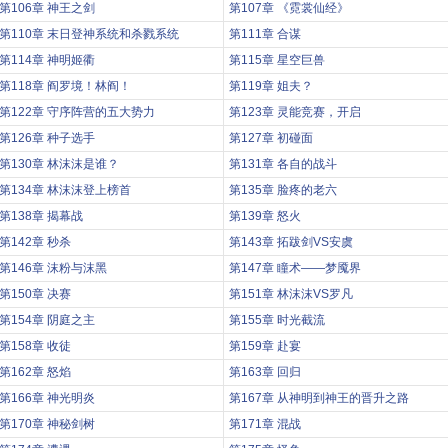
第106章 神王之剑
第107章 《霓裳仙经》
第110章 末日登神系统和杀戮系统
第111章 合谋
第114章 神明姬衢
第115章 星空巨兽
第118章 阎罗境！林阎！
第119章 姐夫？
第122章 守序阵营的五大势力
第123章 灵能竞赛，开启
第126章 种子选手
第127章 初碰面
第130章 林沫沫是谁？
第131章 各自的战斗
第134章 林沫沫登上榜首
第135章 脸疼的老六
第138章 揭幕战
第139章 怒火
第142章 秒杀
第143章 拓跋剑VS安虞
第146章 沫粉与沫黑
第147章 瞳术——梦魇界
第150章 决赛
第151章 林沫沫VS罗凡
第154章 阴庭之主
第155章 时光截流
第158章 收徒
第159章 赴宴
第162章 怒焰
第163章 回归
第166章 神光明炎
第167章 从神明到神王的晋升之路
第170章 神秘剑树
第171章 混战