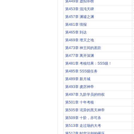
第449章 虚拟帝榜
第453章 混沌天碑
第457章 渊墟之渊
第461章 情报
第465章 到达
第469章 堙灭之地
第473章 神王间的差距
第477章 离开深渊
第481章 考核结果：SSS级！
第485章 SSS级任务
第489章 新月城
第493章 虞厉神帝
第497章 九阶学员的特权
第501章 十年考核
第505章 诧异的黑天神帝
第509章 十阶，亦可杀
第513章 走过场的大考
第517章 时空法则的碾压