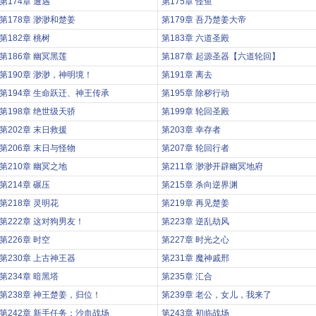
第174章 遭遇
第175章 怪鱼
第178章 渺渺和楚姜
第179章 吾乃楚姜大帝
第182章 桃树
第183章 六道圣殿
第186章 幽冥黑莲
第187章 起源圣器【六道轮回】
第190章 渺渺，神明境！
第191章 离去
第194章 生命跃迁、神王传承
第195章 除秽行动
第198章 绝世级天骄
第199章 轮回圣殿
第202章 末日救援
第203章 幸存者
第206章 末日与怪物
第207章 轮回行者
第210章 幽冥之地
第211章 渺渺开辟幽冥地府
第214章 碾压
第215章 杀向逆界渊
第218章 灵明花
第219章 再见楚姜
第222章 这对狗男友！
第223章 逆乱劫风
第226章 时空
第227章 时光之心
第230章 上古神王器
第231章 魔神戚邢
第234章 暗黑塔
第235章 汇合
第238章 神王楚姜，归位！
第239章 老公，女儿，我来了
第242章 新手任务：沙血战场
第243章 初临战场