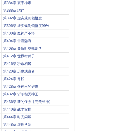
第384章 寰宇神帝
第388章 结伴
第392章 虚实规则领悟度
第396章 虚实规则领悟度99%
第400章 魔神严不悟
第404章 雷霆瀚海
第408章 参悟时空规则？
第412章 世界树种子
第416章 秒杀相麟！
第420章 历史观察者
第424章 寻找
第428章 众神王的好奇
第432章 斩杀相无神王
第436章 新的任务【完美登神】
第440章 战术安排
第444章 时光闪烁
第448章 虚拟学院