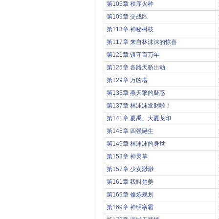
第105章 秩序火种
第109章 交战区
第113章 神秘树枝
第117章 来自林沫沫的惊喜
第121章 镇守百万年
第125章 各路天骄出动
第129章 万凶塔
第133章 燕天擎的疑惑
第137章 林沫沫发财啦！
第141章 夏禹、大夏龙印
第145章 四强诞生
第149章 林沫沫的身世
第153章 神灵草
第157章 少女渺渺
第161章 我叫楚姜
第165章 修炼规划
第169章 神明寒霜