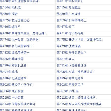
第450章 虚拟课堂和大道天碑
第451章 学长学姐们
第454章 混乱域
第455章 黑光魔王
第458章 探索
第459章 生命绿洲
第462章 乾元世界之心
第463章 斩杀离蛐神王
第466章 镇狱岳
第467章 动手
第470章 争夺神帝至宝，楚月现身！
第471章 你们都得死！
第474章 以一敌五，强势压制
第475章 开辟内世界，突破神帝境！
第478章 初见洛霓裳神王
第479章 演武傀儡
第482章 虚拟帝榜第一
第483章 居然是新生？
第486章 葬魂世界
第487章 魂人
第490章 神级职业者
第491章 入侵者林沫沫
第494章 瑶池
第495章 突破！神明林沫沫！
第498章 见破虚神帝
第499章 神帝见神帝
第502章 曾经的小伙伴们
第503章 再登万凶塔
第506章 九阶极境
第507章 9999层
第510章 十大天尊
第511章 通关！登顶虚拟神榜！
第514章 天尊级的战力划分
第515章 来自虚拟神榜第六的挑战
第518章 神秘的沧澜绝域
第519章 林沫沫的决心