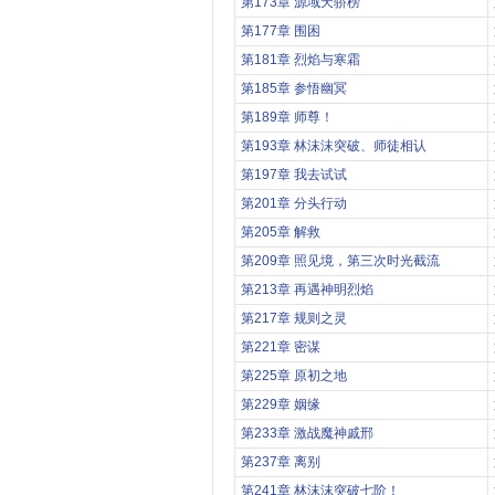
第173章 源域天骄榜
第177章 围困
第181章 烈焰与寒霜
第185章 参悟幽冥
第189章 师尊！
第193章 林沫沫突破、师徒相认
第197章 我去试试
第201章 分头行动
第205章 解救
第209章 照见境，第三次时光截流
第213章 再遇神明烈焰
第217章 规则之灵
第221章 密谋
第225章 原初之地
第229章 姻缘
第233章 激战魔神戚邢
第237章 离别
第241章 林沫沫突破七阶！