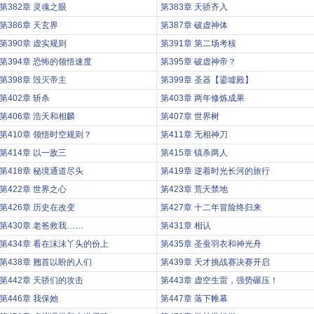
第382章 灵魂之眼
第383章 天骄齐入
第386章 天玄界
第387章 破虚神体
第390章 虚实规则
第391章 第二场考核
第394章 恐怖的领悟速度
第395章 破虚神帝？
第398章 毁灭帝主
第399章 圣器【鎏墟殿】
第402章 斩杀
第403章 两年修炼成果
第406章 浩天和相麟
第407章 世界树
第410章 领悟时空规则？
第411章 无相神刀
第414章 以一敌三
第415章 镇杀两人
第418章 秘境通道尽头
第419章 逆着时光长河的旅行
第422章 世界之心
第423章 荒天禁地
第426章 历史在改变
第427章 十二年冒险终归来
第430章 老爸救我……
第431章 相认
第434章 看在沫沫丫头的份上
第435章 圣蚕羽衣和神光舟
第438章 翘首以盼的人们
第439章 天才挑战赛决赛开启
第442章 天骄们的攻击
第443章 虚空生雷，强势碾压！
第446章 我保她
第447章 落下帷幕