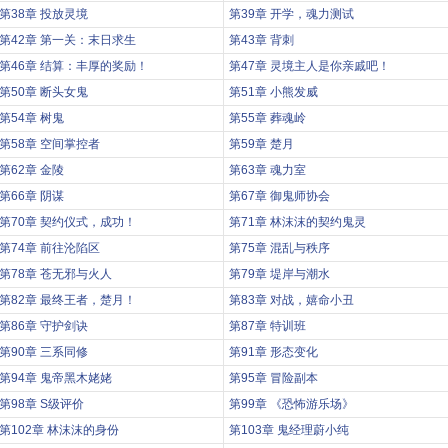
第38章 投放灵境
第39章 开学，魂力测试
第42章 第一关：末日求生
第43章 背刺
第46章 结算：丰厚的奖励！
第47章 灵境主人是你亲戚吧！
第50章 断头女鬼
第51章 小熊发威
第54章 树鬼
第55章 葬魂岭
第58章 空间掌控者
第59章 楚月
第62章 金陵
第63章 魂力室
第66章 阴谋
第67章 御鬼师协会
第70章 契约仪式，成功！
第71章 林沫沫的契约鬼灵
第74章 前往沦陷区
第75章 混乱与秩序
第78章 苍无邪与火人
第79章 堤岸与潮水
第82章 最终王者，楚月！
第83章 对战，嬉命小丑
第86章 守护剑诀
第87章 特训班
第90章 三系同修
第91章 形态变化
第94章 鬼帝黑木姥姥
第95章 冒险副本
第98章 S级评价
第99章 《恐怖游乐场》
第102章 林沫沫的身份
第103章 鬼经理蔚小纯