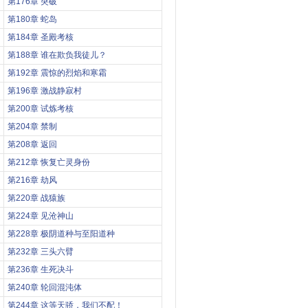
第176章 突破
第180章 蛇岛
第184章 圣殿考核
第188章 谁在欺负我徒儿？
第192章 震惊的烈焰和寒霜
第196章 激战静寂村
第200章 试炼考核
第204章 禁制
第208章 返回
第212章 恢复亡灵身份
第216章 劫风
第220章 战猿族
第224章 见沧神山
第228章 极阴道种与至阳道种
第232章 三头六臂
第236章 生死决斗
第240章 轮回混沌体
第244章 这等天骄，我们不配！