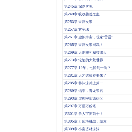
第245章 深渊雾鬼
第249章 吸收夔兽之血
第253章 雷霆女帝
第257章 玄宇珠
第261章 虚拟宇宙，玩家“雷霆”
第265章 雷霆女帝威武！
第269章 天剑梭和秘技御天
第273章 沦陷的大荒世界
第277章 14年，七阶到十阶？
第281章 天才选拔赛要来了
第285章 林沫沫冲上第一
第289章 结束，青龙帝君
第293章 虚拟宇宙原始区
第297章 万层万凶塔
第301章 杀入宇宙前十！
第305章 万凶塔挑战，结束
第309章 小富婆林沫沫