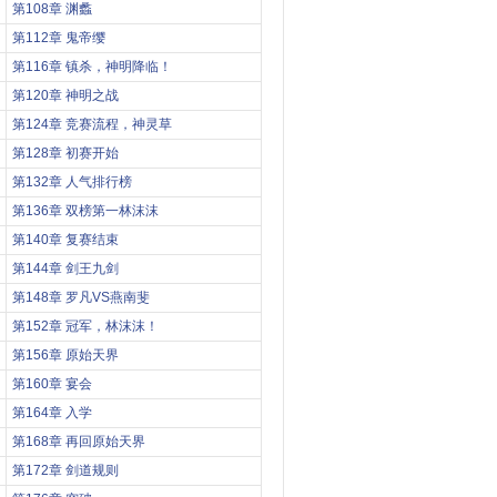
第108章 渊蠡
第112章 鬼帝缨
第116章 镇杀，神明降临！
第120章 神明之战
第124章 竞赛流程，神灵草
第128章 初赛开始
第132章 人气排行榜
第136章 双榜第一林沫沫
第140章 复赛结束
第144章 剑王九剑
第148章 罗凡VS燕南斐
第152章 冠军，林沫沫！
第156章 原始天界
第160章 宴会
第164章 入学
第168章 再回原始天界
第172章 剑道规则