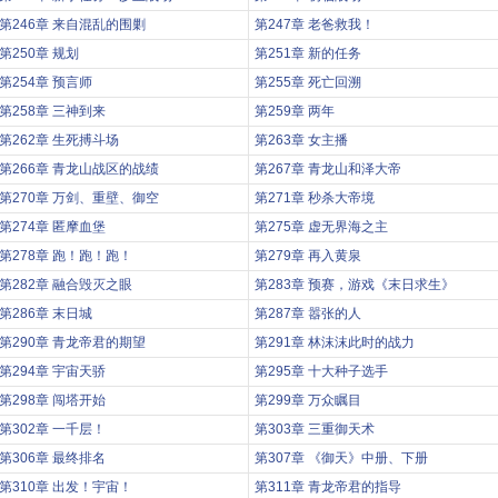
第246章 来自混乱的围剿
第247章 老爸救我！
第250章 规划
第251章 新的任务
第254章 预言师
第255章 死亡回溯
第258章 三神到来
第259章 两年
第262章 生死搏斗场
第263章 女主播
第266章 青龙山战区的战绩
第267章 青龙山和泽大帝
第270章 万剑、重壁、御空
第271章 秒杀大帝境
第274章 匿摩血堡
第275章 虚无界海之主
第278章 跑！跑！跑！
第279章 再入黄泉
第282章 融合毁灭之眼
第283章 预赛，游戏《末日求生》
第286章 末日城
第287章 嚣张的人
第290章 青龙帝君的期望
第291章 林沫沫此时的战力
第294章 宇宙天骄
第295章 十大种子选手
第298章 闯塔开始
第299章 万众瞩目
第302章 一千层！
第303章 三重御天术
第306章 最终排名
第307章 《御天》中册、下册
第310章 出发！宇宙！
第311章 青龙帝君的指导