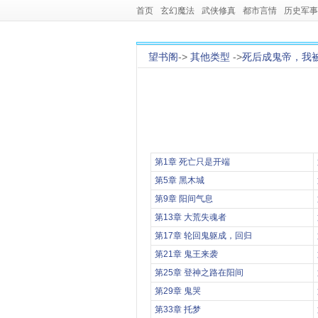
首页
玄幻魔法
武侠修真
都市言情
历史军事
望书阁
->
其他类型
->
死后成鬼帝，我
第1章 死亡只是开端
第5章 黑木城
第9章 阳间气息
第13章 大荒失魂者
第17章 轮回鬼躯成，回归
第21章 鬼王来袭
第25章 登神之路在阳间
第29章 鬼哭
第33章 托梦