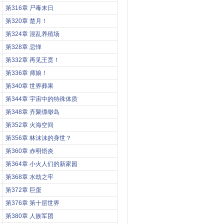
第316章 尸毒末日
第320章 楚月！
第324章 混乱养殖场
第328章 忌惮
第332章 再见王贲！
第336章 师娘！
第340章 世界葬果
第344章 宇宙中的特殊体质
第348章 齐聚缥缈岛
第352章 火海空间
第356章 林沫沫的身世？
第360章 赤明焐炎
第364章 小火人们的新家园
第368章 水劫之牢
第372章 巨蛋
第376章 第十层世界
第380章 人族军团