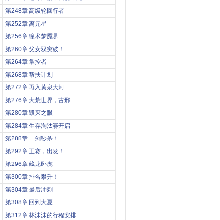
第248章 高级轮回行者
第252章 离元星
第256章 瞳术梦魇界
第260章 父女双突破！
第264章 掌控者
第268章 帮扶计划
第272章 再入黄泉大河
第276章 大荒世界，古邢
第280章 毁灭之眼
第284章 生存淘汰赛开启
第288章 一剑秒杀！
第292章 正赛，出发！
第296章 藏龙卧虎
第300章 排名攀升！
第304章 最后冲刺
第308章 回到大夏
第312章 林沫沫的行程安排