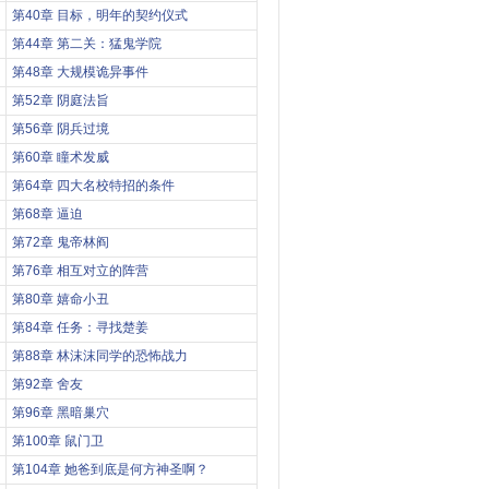
第40章 目标，明年的契约仪式
第44章 第二关：猛鬼学院
第48章 大规模诡异事件
第52章 阴庭法旨
第56章 阴兵过境
第60章 瞳术发威
第64章 四大名校特招的条件
第68章 逼迫
第72章 鬼帝林阎
第76章 相互对立的阵营
第80章 嬉命小丑
第84章 任务：寻找楚姜
第88章 林沫沫同学的恐怖战力
第92章 舍友
第96章 黑暗巢穴
第100章 鼠门卫
第104章 她爸到底是何方神圣啊？