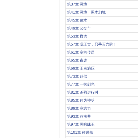
第37章 灵境
第41章 灵境：黑木幻境
第45章 瞳术
第49章 公交车
第53章 撤离
第57章 我王贲，只手灭六阶！
第61章 空间传送
第65章 夜袭
第69章 王者施压
第73章 赔偿
第77章 一抹剑光
第81章 杀戮进行时
第85章 何为神明
第89章 意志力
第93章 燕南斐
第97章 黑暗蛛王
第101章 碰碰船