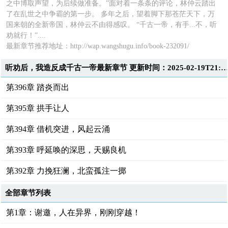
之中博取声望，为后续做准备。”面对着一条条的评论，林仲云踏出
了在乱世之中争霸的第一步。 多年之后，望着脚下那苍茫天下，万
国来朝的全新帝国，林仲云不由得感叹。 “千古一帝，有手...不，听
劝就行！”....
最新章节推荐地址：
http://wap.wangshugu.info/book-232091/
听劝后，我造反成千古一帝最新章节 更新时间：2025-02-19T21:4
第396章 踏炎而出
第395章 拱手让人
第394章 借机突进，风起云涌
第393章 呼延唤的深思，天赐良机
第392章 力挽狂澜，北蛮孤注一掷
全部章节列表
第1章：谢邀，人在异界，刚刚穿越！