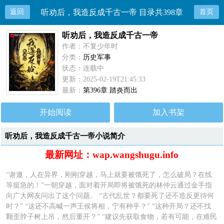
返回
听劝后，我造反成千古一帝 目录共398章
首页
听劝后，我造反成千古一帝
作者：不复少年时
分类：
历史军事
状态：连载中
更新：2025-02-19T21:45:33
最新：
第396章 踏炎而出
开始阅读
加入书架
听劝后，我造反成千古一帝小说简介
最新网址：wap.wangshugu.info
“谢邀，人在异界，刚刚穿越，马上就要被饿死了，怎么破局？在线
等挺急的！”一朝穿越，面对着开局即将被饿死的林仲云通过金手指
向广大网友问出了这个问题。 “古代乱世？都要死了还不造反更待何
时？” “这还不高喊一声王侯将相，宁有种乎？” “这种开局？还不找
颗歪脖子树上吊，然后重开？” “建议先获取食物，若有可能，在难民