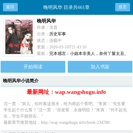
返回
晚明风华 目录共661章
首页
晚明风华
作者：戈昔
分类：
历史军事
状态：连载中
更新：2026-03-10T21:43:10
最新：
完本感言：小姐本非美人，奈何丫鬟太丑。
开始阅读
加入书架
晚明风华小说简介
最新网址：wap.wangshugu.info
沈一贯：“寅儿，你对着这浙水，给为师起个誓吧。”朱寅：“先生要
学生起个什么誓？”沈一贯：“你发誓…永做明臣！”朱寅：“对不起先
生，学生不能答应。”
最新章节推荐地址：
http://wap.wangshugu.info/book-234788/