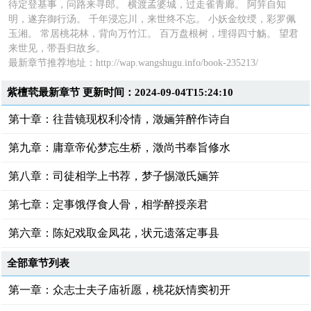
待定登基事，问路来寻郎。 横渡孟婆城，过走雀青廊。 阿笄自知
明，遂弃御行汤。 千年浸忘川，来世终不忘。 小妖金纹绶，彩罗佩
玉湘。 常居桃花林，背向万竹江。 百万盘根树，埋得四寸觞。 望君
来世见，带吾归故乡。
最新章节推荐地址：
http://wap.wangshugu.info/book-235213/
紫檀茕最新章节 更新时间：2024-09-04T15:24:10
第十章：往昔镜现权利冷情，澂婳笄醉作诗自
第九章：庸章帝伈梦忘生桥，澂尚书奉旨修水
第八章：司徒相学上书荐，梦子惕澂氏婳笄
第七章：定事饿俘食人骨，相学醉授亲君
第六章：陈妃戏取金凤花，状元遗落定事县
全部章节列表
第一章：众志士夫子庙祈愿，桃花妖情窦初开