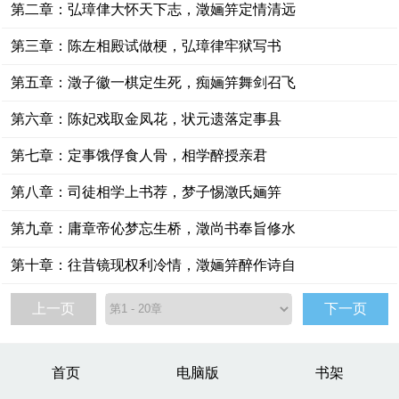
第二章：弘璋侓大怀天下志，澂婳笄定情清远
第三章：陈左相殿试做梗，弘璋律牢狱写书
第五章：澂子徽一棋定生死，痴婳笄舞剑召飞
第六章：陈妃戏取金凤花，状元遗落定事县
第七章：定事饿俘食人骨，相学醉授亲君
第八章：司徒相学上书荐，梦子惕澂氏婳笄
第九章：庸章帝伈梦忘生桥，澂尚书奉旨修水
第十章：往昔镜现权利冷情，澂婳笄醉作诗自
上一页
下一页
首页
电脑版
书架