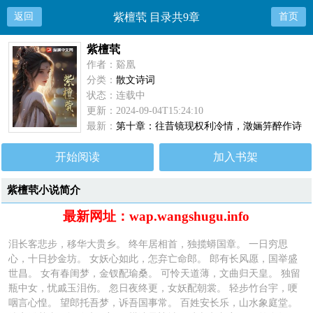
返回
紫檀茕 目录共9章
首页
紫檀茕
作者：谿凰
分类：
散文诗词
状态：连载中
更新：2024-09-04T15:24:10
最新：
第十章：往昔镜现权利冷情，澂婳笄醉作诗
自
开始阅读
加入书架
紫檀茕小说简介
最新网址：wap.wangshugu.info
泪长客悲步，移华大贵乡。 终年居相首，独揽蟒国章。 一日穷思
心，十日抄金坊。 女妖心如此，怎弃亡命郎。 郎有长风愿，国举盛
世昌。 女有春闺梦，金钗配瑜桑。 可怜天道薄，文曲归天皇。 独留
瓶中女，忧戚玉泪伤。 忽日夜终更，女妖配朝裳。 轻步竹台宇，哽
咽言心惶。 望郎托吾梦，诉吾国事常。 百姓安长乐，山水象庭堂。