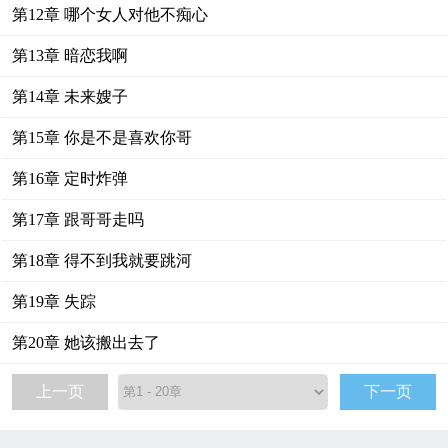
第12章 哪个女人对他不痴心
第13章 暗恋我啊
第14章 未来嫂子
第15章 你是不是喜欢你哥
第16章 定时炸弹
第17章 跟哥哥走吗
第18章 得不到我就要跳河
第19章 失踪
第20章 她该搬出去了
上一页
下一页