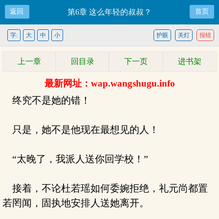
返回
第6章 这么年轻的叔叔？
首页
字:
大
中
小
护眼
关灯
报错
上一章
回目录
下一页
进书架
最新网址：wap.wangshugu.info
终究不是她的错！
只是，她不是他现在最想见的人！
“太晚了，我派人送你回学校！”
接着，不论杜若瑶如何委婉拒绝，礼元尚都置
若罔闻，固执地安排人送她离开。